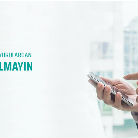
DUYURULARDAN
LMAYIN​