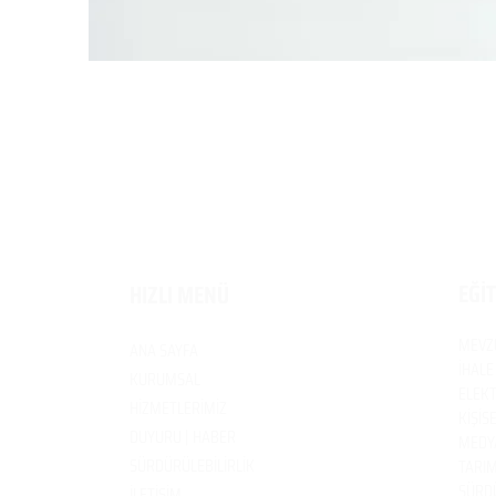
EĞİ
HIZLI MENÜ
MEVZ
ANA SAYFA
İHALE
KURUMSAL
ELEKT
HİZMETLERİMİZ
KİŞİS
DUYURU | HABER
MEDYA
SÜRDÜRÜLEBİLİRLİK
TARIM
SÜRDÜ
İLETİŞİM