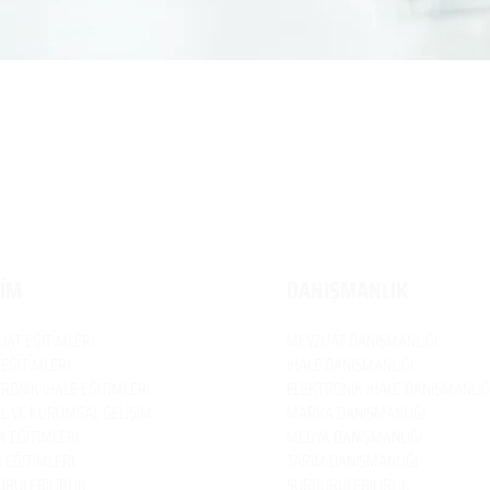
TİM
DANIŞMANLIK
UAT
EĞİTİMLERİ
MEVZUAT
DANIŞMANLIĞI
 EĞİTİMLERİ
İHALE DANIŞMANLIĞI
RONİK İHALE EĞİTİMLERİ
ELEKTRONİK İHALE DANIŞMANLIĞ
EL VE KURUMSAL GELİŞİM
MARKA DANIŞMANLIĞI
 EĞİTİMLERİ
MEDYA DANIŞMANLIĞI
 EĞİTİMLERİ
TARIM DANIŞMANLIĞI
RÜLEBİLİRLİK
SÜRDÜRÜLEBİLİRLİK