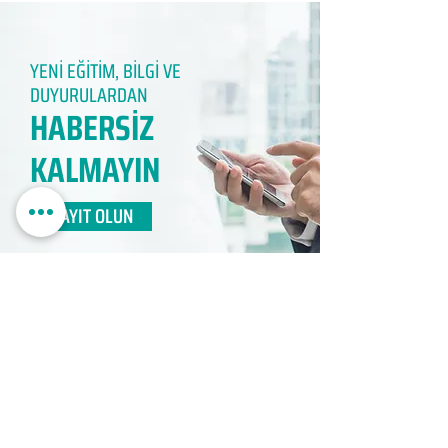
YENİ EĞİTİM, BİLGİ VE
DUYURULARDAN
HABERSİZ
KALMAYIN​
KAYIT OLUN
EDUMER
MÜŞTERİ HİZMETLERİ
0850 888 24 24​