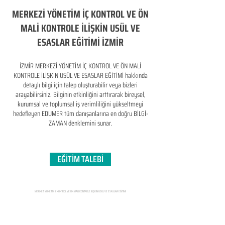
MERKEZİ YÖNETİM İÇ KONTROL VE ÖN
MALİ KONTROLE İLİŞKİN USÜL VE
ESASLAR EĞİTİMİ İZMİR
İZMİR MERKEZİ YÖNETİM İÇ KONTROL VE ÖN MALİ
KONTROLE İLİŞKİN USÜL VE ESASLAR EĞİTİMİ hakkında
detaylı bilgi için talep oluşturabilir veya bizleri
arayabilirsiniz. Bilginin etkinliğini arttırarak bireysel,
kurumsal ve toplumsal iş verimliliğini yükseltmeyi
hedefleyen​ EDUMER tüm danışanlarına en doğru BİLGİ-
ZAMAN denklemini sunar.
EĞİTİM TALEBİ
MERKEZİ YÖNETİM İÇ KONTROL VE ÖN MALİ KONTROLE İLİŞKİN USÜL VE ESASLAR EĞİTİMİ