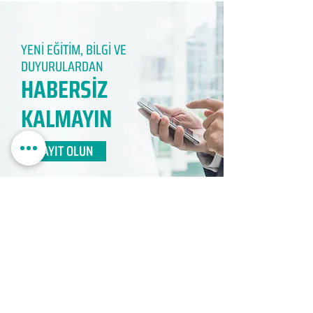
YENİ EĞİTİM, BİLGİ VE
DUYURULARDAN
HABERSİZ
KALMAYIN​
KAYIT OLUN
EDUMER
MÜŞTERİ HİZMETLERİ
0850 888 24 24​