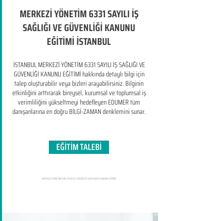
MERKEZİ YÖNETİM 6331 SAYILI İŞ
SAĞLIĞI VE GÜVENLİĞİ KANUNU
EĞİTİMİ İSTANBUL
İSTANBUL MERKEZİ YÖNETİM 6331 SAYILI İŞ SAĞLIĞI VE
GÜVENLİĞİ KANUNU EĞİTİMİ hakkında detaylı bilgi için
talep oluşturabilir veya bizleri arayabilirsiniz. Bilginin
etkinliğini arttırarak bireysel, kurumsal ve toplumsal iş
verimliliğini yükseltmeyi hedefleyen​ EDUMER tüm
danışanlarına en doğru BİLGİ-ZAMAN denklemini sunar.
EĞİTİM TALEBİ
MERKEZİ YÖNETİM 6331 SAYILI İŞ SAĞLIĞI VE GÜVENLİĞİ KANUNU EĞİTİMİ