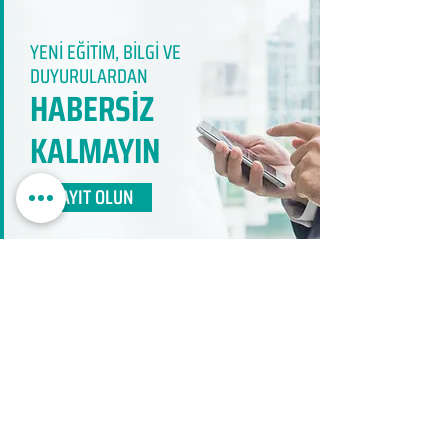
YENİ EĞİTİM, BİLGİ VE
DUYURULARDAN
HABERSİZ
KALMAYIN​
KAYIT OLUN
EDUMER
MÜŞTERİ HİZMETLERİ
0850 888 24 24​