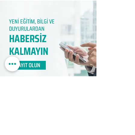
YENİ EĞİTİM, BİLGİ VE
DUYURULARDAN
HABERSİZ
KALMAYIN​
KAYIT OLUN
EDUMER
MÜŞTERİ HİZMETLERİ
0850 888 24 24​