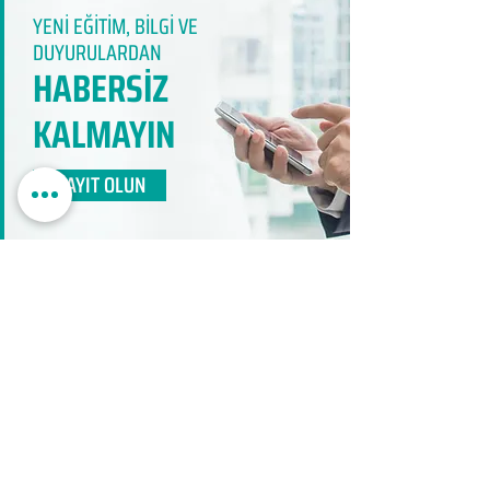
YENİ EĞİTİM, BİLGİ VE
DUYURULARDAN
HABERSİZ
KALMAYIN​
KAYIT OLUN
EDUMER
MÜŞTERİ HİZMETLERİ
0850 888 24 24​
surdurulebilir.info