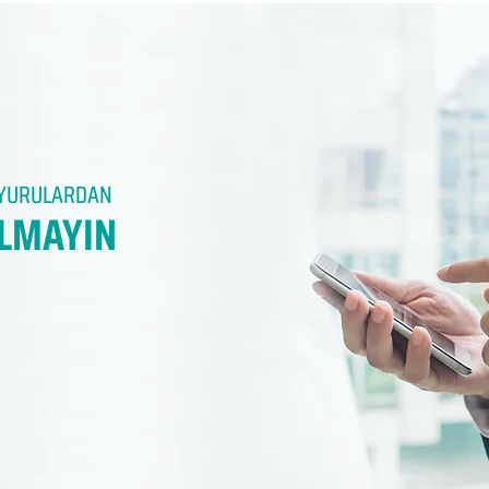
DUYURULARDAN
LMAYIN​