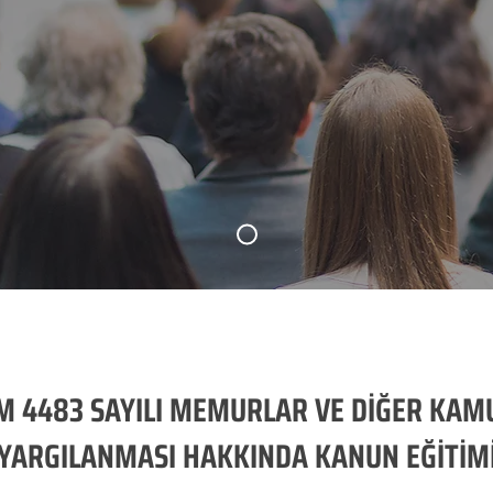
M 4483 SAYILI MEMURLAR VE DİĞER KAMU
YARGILANMASI HAKKINDA KANUN EĞİTİM