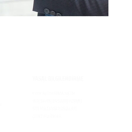
​YASAL BİLGİLENDİRME
KVKK AYDINLATMA METNİ
VERİ SAH
İBİ BAŞVURU FORMU
I
SİTE KULLANIM
KOŞULLARI
ÇEREZ POLİTİK
ASI