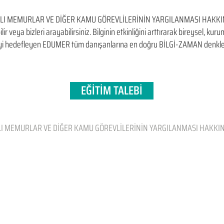
ILI MEMURLAR VE DİĞER KAMU GÖREVLİLERİNİN YARGILANMASI HAKKIN
ilir veya bizleri arayabilirsiniz. Bilginin etkinliğini arttırarak bireysel, kur
i hedefleyen​ EDUMER tüm danışanlarına en doğru BİLGİ-ZAMAN denkle
EĞİTİM TALEBİ
LI MEMURLAR VE DİĞER KAMU GÖREVLİLERİNİN YARGILANMASI HAKK