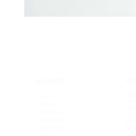
EĞİ
HIZLI MENÜ
MEVZ
ANA SAYFA
İHALE
KURUMSAL
ELEKT
HİZMETLERİMİZ
KİŞİS
DUYURU | HABER
MEDYA
SÜRDÜRÜLEBİLİRLİK
TARIM
SÜRDÜ
İLETİŞİM