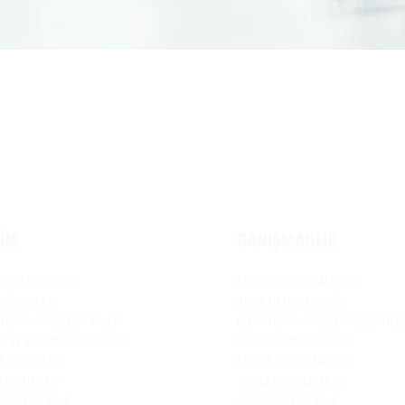
TİM
DANIŞMANLIK
UAT
EĞİTİMLERİ
MEVZUAT
DANIŞMANLIĞI
 EĞİTİMLERİ
İHALE DANIŞMANLIĞI
RONİK İHALE EĞİTİMLERİ
ELEKTRONİK İHALE DANIŞMANLIĞ
EL VE KURUMSAL GELİŞİM
MARKA DANIŞMANLIĞI
 EĞİTİMLERİ
MEDYA DANIŞMANLIĞI
 EĞİTİMLERİ
TARIM DANIŞMANLIĞI
RÜLEBİLİRLİK
SÜRDÜRÜLEBİLİRLİK