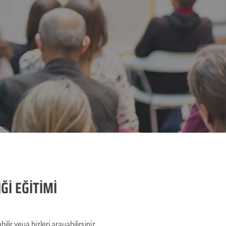
Ğİ EĞİTİMİ
r veya bizleri arayabilirsiniz.