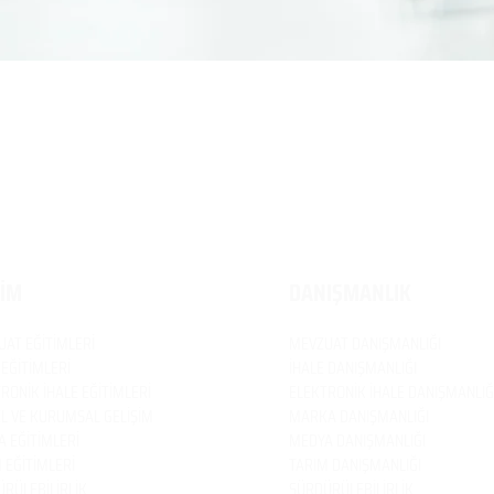
TİM
DANIŞMANLIK
UAT
EĞİTİMLERİ
MEVZUAT
DANIŞMANLIĞI
 EĞİTİMLERİ
İHALE DANIŞMANLIĞI
RONİK İHALE EĞİTİMLERİ
ELEKTRONİK İHALE DANIŞMANLIĞ
EL VE KURUMSAL GELİŞİM
MARKA DANIŞMANLIĞI
 EĞİTİMLERİ
MEDYA DANIŞMANLIĞI
 EĞİTİMLERİ
TARIM DANIŞMANLIĞI
RÜLEBİLİRLİK
SÜRDÜRÜLEBİLİRLİK