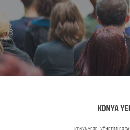
KONYA YER
KONYA YEREL YÖNETİMLER TAŞINIR