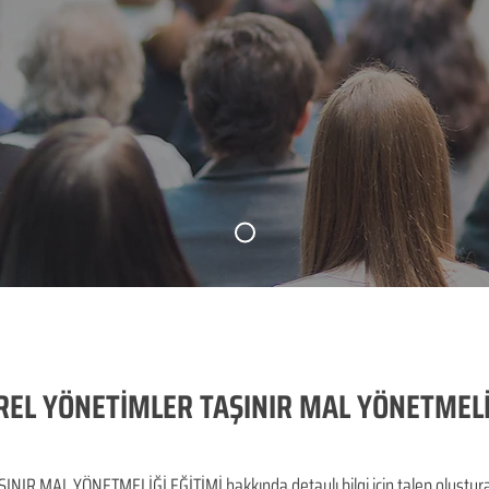
EL YÖNETİMLER TAŞINIR MAL YÖNETMELİ
 MAL YÖNETMELİĞİ EĞİTİMİ hakkında detaylı bilgi için talep oluşturabili