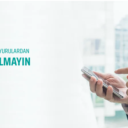
DUYURULARDAN
LMAYIN​