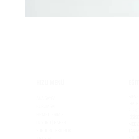
EĞİ
HIZLI MENÜ
MEVZ
ANA SAYFA
İHALE
KURUMSAL
ELEKT
HİZMETLERİMİZ
KİŞİS
DUYURU | HABER
MEDYA
SÜRDÜRÜLEBİLİRLİK
TARIM
SÜRDÜ
İLETİŞİM