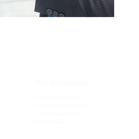
​YASAL BİLGİLENDİRME
KVKK AYDINLATMA METNİ
VERİ SAH
İBİ BAŞVURU FORMU
I
SİTE KULLANIM
KOŞULLARI
ÇEREZ POLİTİK
ASI