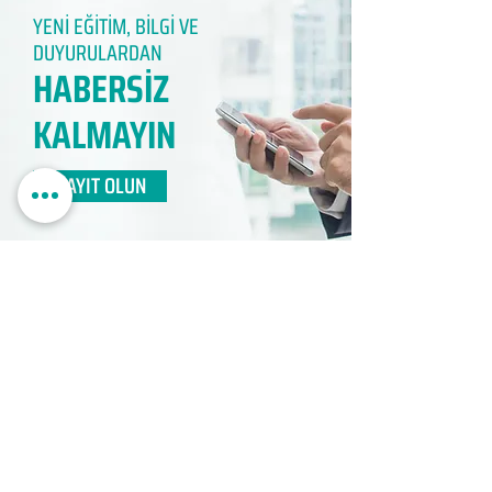
YENİ EĞİTİM, BİLGİ VE
DUYURULARDAN
HABERSİZ
KALMAYIN​
KAYIT OLUN
EDUMER
MÜŞTERİ HİZMETLERİ
0850 888 24 24​
surdurulebilir.info