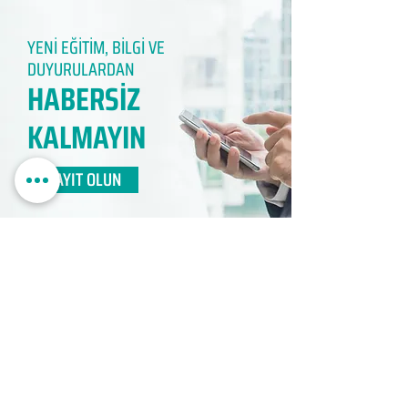
YENİ EĞİTİM, BİLGİ VE
DUYURULARDAN
HABERSİZ
KALMAYIN​
KAYIT OLUN
EDUMER
MÜŞTERİ HİZMETLERİ
0850 888 24 24​