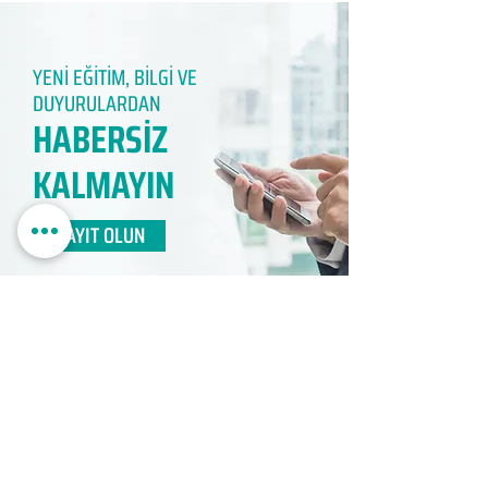
YENİ EĞİTİM, BİLGİ VE
DUYURULARDAN
HABERSİZ
KALMAYIN​
KAYIT OLUN
EDUMER
MÜŞTERİ HİZMETLERİ
0850 888 24 24​