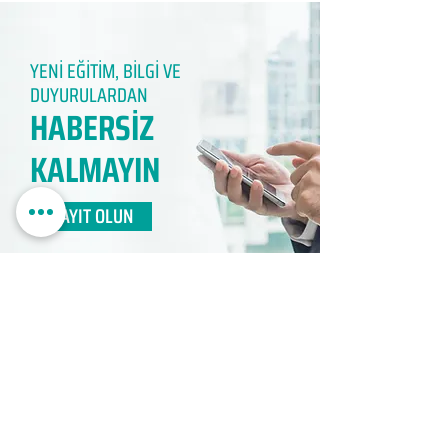
YENİ EĞİTİM, BİLGİ VE
DUYURULARDAN
HABERSİZ
KALMAYIN​
KAYIT OLUN
EDUMER
MÜŞTERİ HİZMETLERİ
0850 888 24 24​