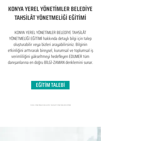
KONYA YEREL YÖNETİMLER BELEDİYE
TAHSİLÂT YÖNETMELİĞİ EĞİTİMİ
KONYA YEREL YÖNETİMLER BELEDİYE TAHSİLÂT
YÖNETMELİĞİ EĞİTİMİ hakkında detaylı bilgi için talep
oluşturabilir veya bizleri arayabilirsiniz. Bilginin
etkinliğini arttırarak bireysel, kurumsal ve toplumsal iş
verimliliğini yükseltmeyi hedefleyen​ EDUMER tüm
danışanlarına en doğru BİLGİ-ZAMAN denklemini sunar.
EĞİTİM TALEBİ
YEREL YÖNETİMLER BELEDİYE TAHSİLÂT YÖNETMELİĞİ EĞİTİMİ