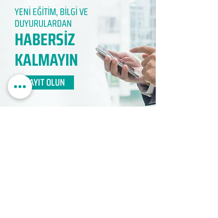
YENİ EĞİTİM, BİLGİ VE
DUYURULARDAN
HABERSİZ
KALMAYIN​
KAYIT OLUN
EDUMER
MÜŞTERİ HİZMETLERİ
0850 888 24 24​
surdurulebilir.info