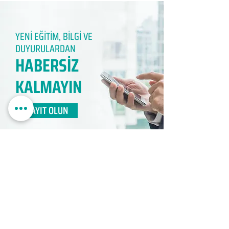
YENİ EĞİTİM, BİLGİ VE
DUYURULARDAN
HABERSİZ
KALMAYIN​
KAYIT OLUN
EDUMER
MÜŞTERİ HİZMETLERİ
0850 888 24 24​