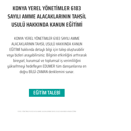
KONYA YEREL YÖNETİMLER 6183
SAYILI AMME ALACAKLARININ TAHSİL
USULÜ HAKKINDA KANUN EĞİTİMİ
KONYA YEREL YÖNETİMLER 6183 SAYILI AMME
ALACAKLARININ TAHSİL USULÜ HAKKINDA KANUN
EĞİTİMİ hakkında detaylı bilgi için talep oluşturabilir
veya bizleri arayabilirsiniz. Bilginin etkinliğini arttırarak
bireysel, kurumsal ve toplumsal iş verimliliğini
yükseltmeyi hedefleyen​ EDUMER tüm danışanlarına en
doğru BİLGİ-ZAMAN denklemini sunar.
EĞİTİM TALEBİ
YEREL YÖNETİMLER 6183 SAYILI AMME ALACAKLARININ TAHSİL USULÜ HAKKINDA KANUN EĞİTİMİ