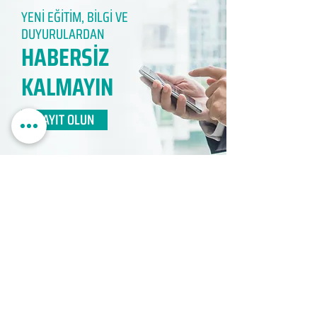
YENİ EĞİTİM, BİLGİ VE
DUYURULARDAN
HABERSİZ
KALMAYIN​
KAYIT OLUN
EDUMER
MÜŞTERİ HİZMETLERİ
0850 888 24 24​
surdurulebilir.info