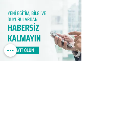
YENİ EĞİTİM, BİLGİ VE
DUYURULARDAN
HABERSİZ
KALMAYIN​
KAYIT OLUN
EDUMER
MÜŞTERİ HİZMETLERİ
0850 888 24 24​