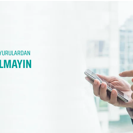
DUYURULARDAN
LMAYIN​