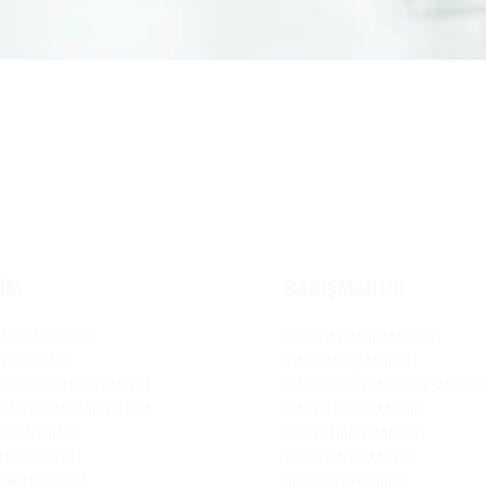
TİM
DANIŞMANLIK
UAT
EĞİTİMLERİ
MEVZUAT
DANIŞMANLIĞI
 EĞİTİMLERİ
İHALE DANIŞMANLIĞI
RONİK İHALE EĞİTİMLERİ
ELEKTRONİK İHALE DANIŞMANLIĞ
EL VE KURUMSAL GELİŞİM
MARKA DANIŞMANLIĞI
 EĞİTİMLERİ
MEDYA DANIŞMANLIĞI
 EĞİTİMLERİ
TARIM DANIŞMANLIĞI
RÜLEBİLİRLİK
SÜRDÜRÜLEBİLİRLİK