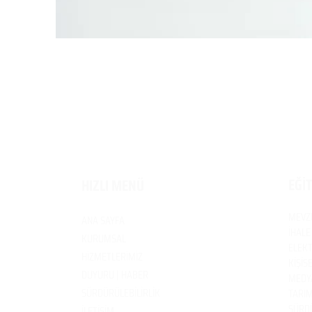
EĞİ
HIZLI MENÜ
MEVZ
ANA SAYFA
İHALE
KURUMSAL
ELEKT
HİZMETLERİMİZ
KİŞİS
DUYURU | HABER
MEDYA
SÜRDÜRÜLEBİLİRLİK
TARIM
SÜRDÜ
İLETİŞİM