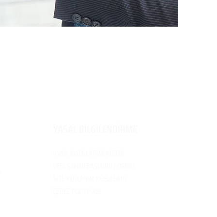
​YASAL BİLGİLENDİRME
KVKK AYDINLATMA METNİ
VERİ SAH
İBİ BAŞVURU FORMU
I
SİTE KULLANIM
KOŞULLARI
ÇEREZ POLİTİK
ASI