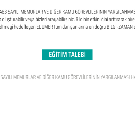
483 SAYILI MEMURLAR VE DİĞER KAMU GÖREVLİLERİNİN YARGILANMAS
p oluşturabilir veya bizleri arayabilirsiniz. Bilginin etkinliğini arttırarak b
kseltmeyi hedefleyen​ EDUMER tüm danışanlarına en doğru BİLGİ-ZAMAN 
EĞİTİM TALEBİ
 SAYILI MEMURLAR VE DİĞER KAMU GÖREVLİLERİNİN YARGILANMASI H