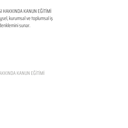
I HAKKINDA KANUN EĞİTİMİ
ireysel, kurumsal ve toplumsal iş
denklemini sunar.
AKKINDA KANUN EĞİTİMİ