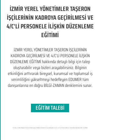
İZMİR YEREL YÖNETİMLER TAŞERON
İŞÇİLERİNİN KADROYA GEÇİRİLMESİ VE
4/C’Lİ PERSONELE İLİŞKİN DÜZENLEME
EĞİTİMİ
İZMİR YEREL YÖNETİMLER TAŞERON İŞÇİLERİNİN
KADROYA GEÇİRİLMESİ VE 4/C’Lİ PERSONELE İLİŞKİN
DÜZENLEME EĞİTİMİ hakkında detaylı bilgi için talep
oluşturabilir veya bizleri arayabilirsiniz. Bilginin
etkinliğini arttırarak bireysel, kurumsal ve toplumsal iş
verimliliğini yükseltmeyi hedefleyen​ EDUMER tüm
danışanlarına en doğru BİLGİ-ZAMAN denklemini sunar.
EĞİTİM TALEBİ
YEREL YÖNETİMLER TAŞERON İŞÇİLERİNİN KADROYA GEÇİRİLMESİ VE 4/C’Lİ PERSONELE İLİŞKİN DÜZENLEME EĞİTİMİ