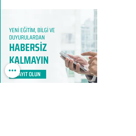
YENİ EĞİTİM, BİLGİ VE
DUYURULARDAN
HABERSİZ
KALMAYIN​
KAYIT OLUN
EDUMER
MÜŞTERİ HİZMETLERİ
0850 888 24 24​