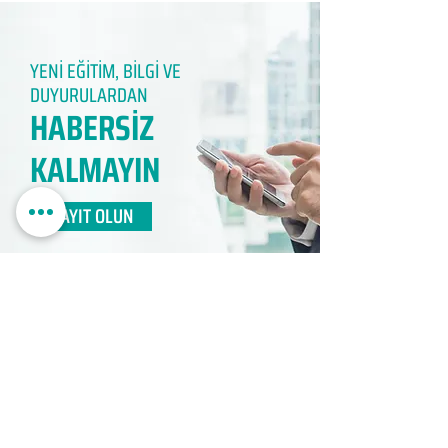
YENİ EĞİTİM, BİLGİ VE
DUYURULARDAN
HABERSİZ
KALMAYIN​
KAYIT OLUN
EDUMER
MÜŞTERİ HİZMETLERİ
0850 888 24 24​