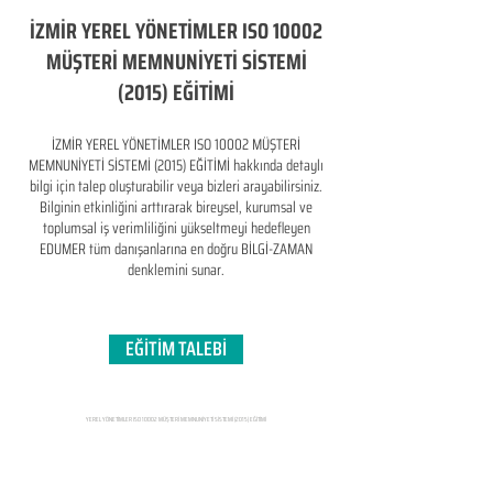
İZMİR YEREL YÖNETİMLER ISO 10002
MÜŞTERİ MEMNUNİYETİ SİSTEMİ
(2015) EĞİTİMİ
İZMİR YEREL YÖNETİMLER ISO 10002 MÜŞTERİ
MEMNUNİYETİ SİSTEMİ (2015) EĞİTİMİ hakkında detaylı
bilgi için talep oluşturabilir veya bizleri arayabilirsiniz.
Bilginin etkinliğini arttırarak bireysel, kurumsal ve
toplumsal iş verimliliğini yükseltmeyi hedefleyen​
EDUMER tüm danışanlarına en doğru BİLGİ-ZAMAN
denklemini sunar.
EĞİTİM TALEBİ
YEREL YÖNETİMLER ISO 10002 MÜŞTERİ MEMNUNİYETİ SİSTEMİ (2015) EĞİTİMİ