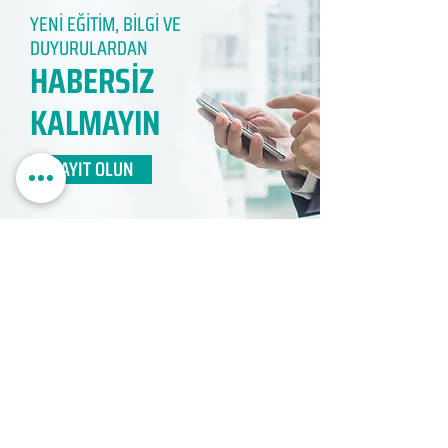
YENİ EĞİTİM, BİLGİ VE
DUYURULARDAN
HABERSİZ
KALMAYIN​
KAYIT OLUN
EDUMER
MÜŞTERİ HİZMETLERİ
0850 888 24 24​
surdurulebilir.info