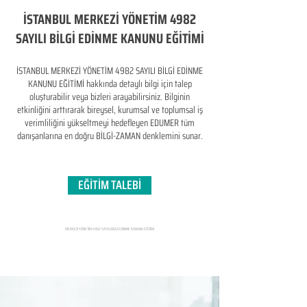
İSTANBUL MERKEZİ YÖNETİM 4982
SAYILI BİLGİ EDİNME KANUNU EĞİTİMİ
İSTANBUL MERKEZİ YÖNETİM 4982 SAYILI BİLGİ EDİNME
KANUNU EĞİTİMİ hakkında detaylı bilgi için talep
oluşturabilir veya bizleri arayabilirsiniz. Bilginin
etkinliğini arttırarak bireysel, kurumsal ve toplumsal iş
verimliliğini yükseltmeyi hedefleyen​ EDUMER tüm
danışanlarına en doğru BİLGİ-ZAMAN denklemini sunar.
EĞİTİM TALEBİ
MERKEZİ YÖNETİM 4982 SAYILI BİLGİ EDİNME KANUNU EĞİTİMİ