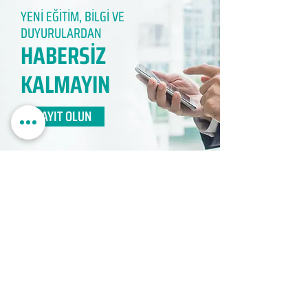
YENİ EĞİTİM, BİLGİ VE
DUYURULARDAN
HABERSİZ
KALMAYIN​
KAYIT OLUN
EDUMER
MÜŞTERİ HİZMETLERİ
0850 888 24 24​
surdurulebilir.info