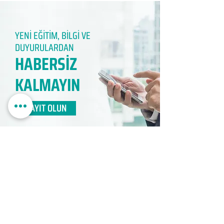
YENİ EĞİTİM, BİLGİ VE
DUYURULARDAN
HABERSİZ
KALMAYIN​
KAYIT OLUN
EDUMER
MÜŞTERİ HİZMETLERİ
0850 888 24 24​