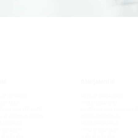
TİM
DANIŞMANLIK
UAT
EĞİTİMLERİ
MEVZUAT
DANIŞMANLIĞI
 EĞİTİMLERİ
İHALE DANIŞMANLIĞI
RONİK İHALE EĞİTİMLERİ
ELEKTRONİK İHALE DANIŞMANLIĞ
EL VE KURUMSAL GELİŞİM
MARKA DANIŞMANLIĞI
 EĞİTİMLERİ
MEDYA DANIŞMANLIĞI
 EĞİTİMLERİ
TARIM DANIŞMANLIĞI
RÜLEBİLİRLİK
SÜRDÜRÜLEBİLİRLİK