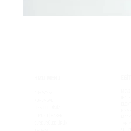
EĞİ
HIZLI MENÜ
MEVZ
ANA SAYFA
İHALE
KURUMSAL
ELEKT
HİZMETLERİMİZ
KİŞİS
DUYURU | HABER
MEDYA
SÜRDÜRÜLEBİLİRLİK
TARIM
SÜRDÜ
İLETİŞİM