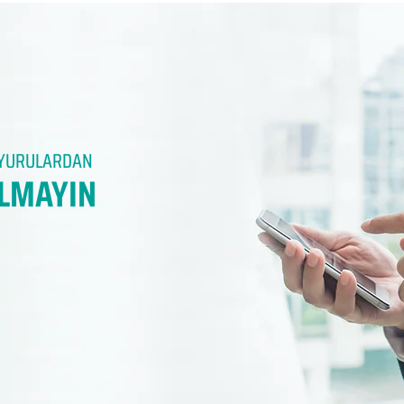
DUYURULARDAN
LMAYIN​