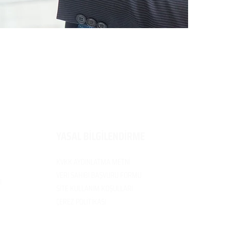
​YASAL BİLGİLENDİRME
KVKK AYDINLATMA METNİ
VERİ SAH
İBİ BAŞVURU FORMU
I
SİTE KULLANIM
KOŞULLARI
ÇEREZ POLİTİK
ASI