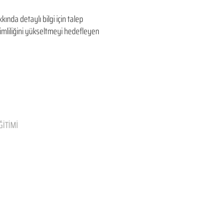
a detaylı bilgi için talep
erimliliğini yükseltmeyi hedefleyen​
ĞİTİMİ