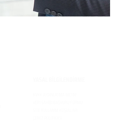
​YASAL BİLGİLENDİRME
KVKK AYDINLATMA METNİ
VERİ SAH
İBİ BAŞVURU FORMU
I
SİTE KULLANIM
KOŞULLARI
ÇEREZ POLİTİK
ASI