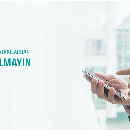
DUYURULARDAN
LMAYIN​