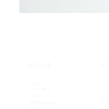
EĞİ
HIZLI MENÜ
MEVZ
ANA SAYFA
İHALE
KURUMSAL
ELEKT
HİZMETLERİMİZ
KİŞİS
DUYURU | HABER
MEDYA
SÜRDÜRÜLEBİLİRLİK
TARIM
SÜRDÜ
İLETİŞİM