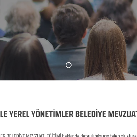
E YEREL YÖNETİMLER BELEDİYE MEVZUAT
LEDİYE MEVZUATI EĞİTİMİ hakkında detaylı bilgi için talep oluşturabilir