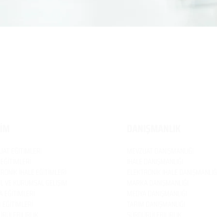
TİM
DANIŞMANLIK
UAT
EĞİTİMLERİ
MEVZUAT
DANIŞMANLIĞI
 EĞİTİMLERİ
İHALE DANIŞMANLIĞI
RONİK İHALE EĞİTİMLERİ
ELEKTRONİK İHALE DANIŞMANLIĞ
EL VE KURUMSAL GELİŞİM
MARKA DANIŞMANLIĞI
 EĞİTİMLERİ
MEDYA DANIŞMANLIĞI
 EĞİTİMLERİ
TARIM DANIŞMANLIĞI
RÜLEBİLİRLİK
SÜRDÜRÜLEBİLİRLİK