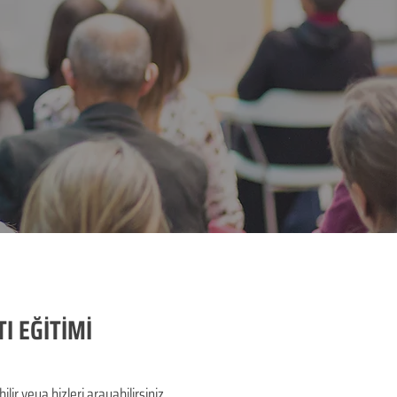
I EĞİTİMİ
 veya bizleri arayabilirsiniz.