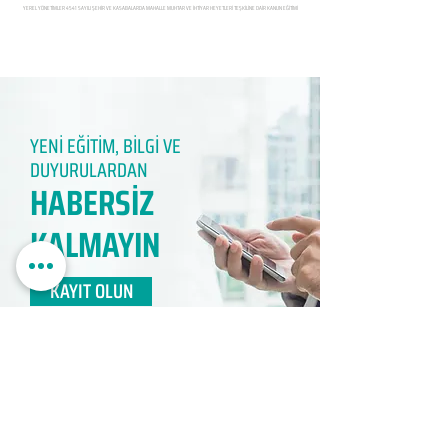
YEREL YÖNETİMLER 4541 SAYILI ŞEHİR VE KASABALARDA MAHALLE MUHTAR VE İHTİYAR HEYETLERİ TEŞKİLİNE DAİR KANUN EĞİTİMİ
YENİ EĞİTİM, BİLGİ VE
DUYURULARDAN
HABERSİZ
KALMAYIN​
KAYIT OLUN
EDUMER
MÜŞTERİ HİZMETLERİ