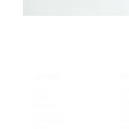
EĞİ
HIZLI MENÜ
MEVZ
ANA SAYFA
İHALE
KURUMSAL
ELEKT
HİZMETLERİMİZ
KİŞİS
DUYURU | HABER
MEDYA
SÜRDÜRÜLEBİLİRLİK
TARIM
SÜRDÜ
İLETİŞİM