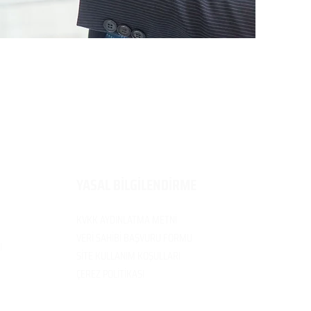
​YASAL BİLGİLENDİRME
KVKK AYDINLATMA METNİ
VERİ SAH
İBİ BAŞVURU FORMU
I
SİTE KULLANIM
KOŞULLARI
ÇEREZ POLİTİK
ASI