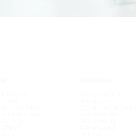
TİM
DANIŞMANLIK
UAT
EĞİTİMLERİ
MEVZUAT
DANIŞMANLIĞI
 EĞİTİMLERİ
İHALE DANIŞMANLIĞI
RONİK İHALE EĞİTİMLERİ
ELEKTRONİK İHALE DANIŞMANLIĞ
EL VE KURUMSAL GELİŞİM
MARKA DANIŞMANLIĞI
 EĞİTİMLERİ
MEDYA DANIŞMANLIĞI
 EĞİTİMLERİ
TARIM DANIŞMANLIĞI
RÜLEBİLİRLİK
SÜRDÜRÜLEBİLİRLİK