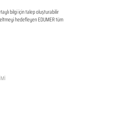
ilgi için talep oluşturabilir
 yükseltmeyi hedefleyen​ EDUMER tüm
İMİ