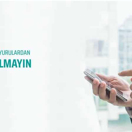
DUYURULARDAN
LMAYIN​