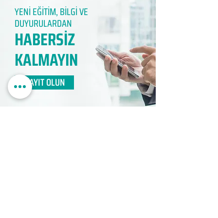
YENİ EĞİTİM, BİLGİ VE
DUYURULARDAN
HABERSİZ
KALMAYIN​
KAYIT OLUN
EDUMER
MÜŞTERİ HİZMETLERİ
0850 888 24 24​
surdurulebilir.info