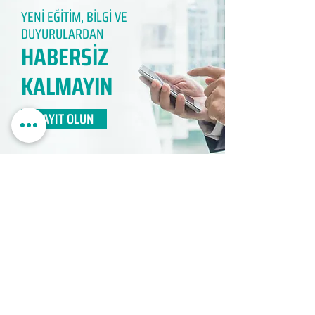
YENİ EĞİTİM, BİLGİ VE
DUYURULARDAN
HABERSİZ
KALMAYIN​
KAYIT OLUN
EDUMER
MÜŞTERİ HİZMETLERİ
0850 888 24 24​
surdurulebilir.info