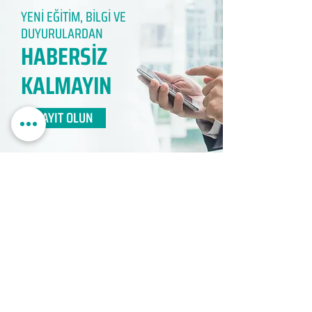
YENİ EĞİTİM, BİLGİ VE
DUYURULARDAN
HABERSİZ
KALMAYIN​
KAYIT OLUN
EDUMER
MÜŞTERİ HİZMETLERİ
0850 888 24 24​
surdurulebilir.info