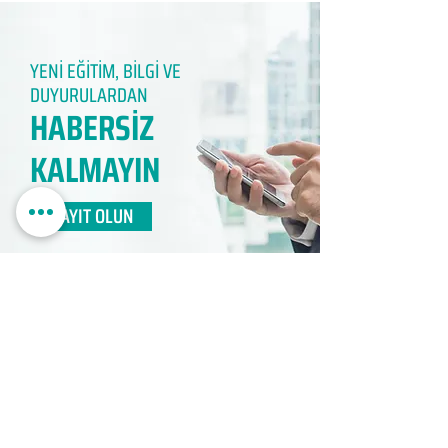
YENİ EĞİTİM, BİLGİ VE
DUYURULARDAN
HABERSİZ
KALMAYIN​
KAYIT OLUN
EDUMER
MÜŞTERİ HİZMETLERİ
0850 888 24 24​