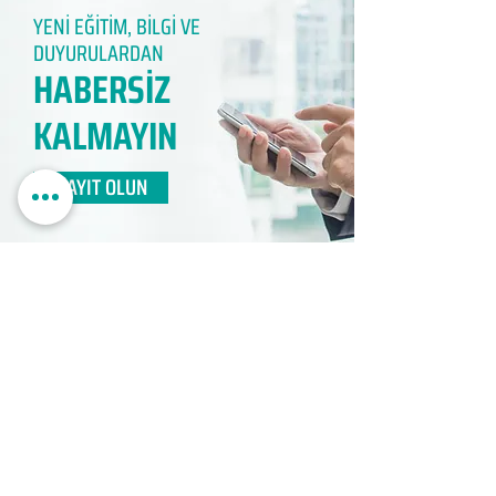
YENİ EĞİTİM, BİLGİ VE
DUYURULARDAN
HABERSİZ
KALMAYIN​
KAYIT OLUN
EDUMER
MÜŞTERİ HİZMETLERİ
0850 888 24 24​
surdurulebilir.info