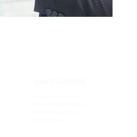
​YASAL BİLGİLENDİRME
KVKK AYDINLATMA METNİ
VERİ SAH
İBİ BAŞVURU FORMU
I
SİTE KULLANIM
KOŞULLARI
ÇEREZ POLİTİK
ASI