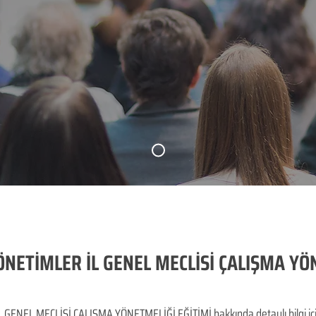
NETİMLER İL GENEL MECLİSİ ÇALIŞMA YÖ
NEL MECLİSİ ÇALIŞMA YÖNETMELİĞİ EĞİTİMİ hakkında detaylı bilgi için t