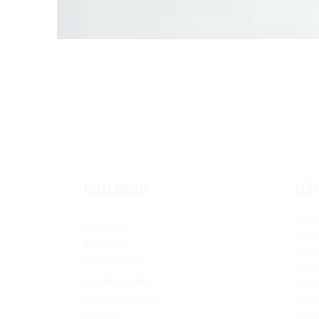
EĞİ
HIZLI MENÜ
MEVZ
ANA SAYFA
İHALE
KURUMSAL
ELEKT
HİZMETLERİMİZ
KİŞİS
DUYURU | HABER
MEDYA
SÜRDÜRÜLEBİLİRLİK
TARIM
SÜRDÜ
İLETİŞİM