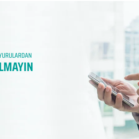
DUYURULARDAN
LMAYIN​