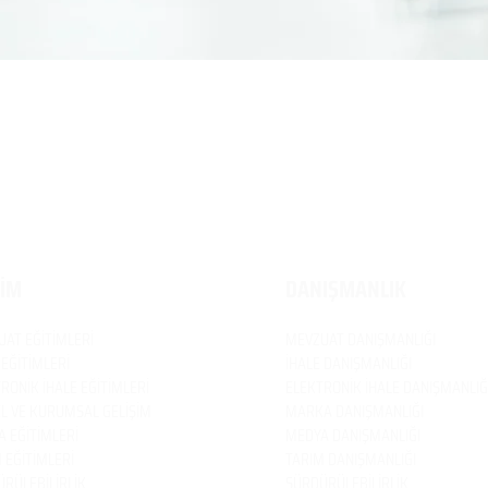
TİM
DANIŞMANLIK
UAT
EĞİTİMLERİ
MEVZUAT
DANIŞMANLIĞI
 EĞİTİMLERİ
İHALE DANIŞMANLIĞI
RONİK İHALE EĞİTİMLERİ
ELEKTRONİK İHALE DANIŞMANLIĞ
EL VE KURUMSAL GELİŞİM
MARKA DANIŞMANLIĞI
 EĞİTİMLERİ
MEDYA DANIŞMANLIĞI
 EĞİTİMLERİ
TARIM DANIŞMANLIĞI
RÜLEBİLİRLİK
SÜRDÜRÜLEBİLİRLİK