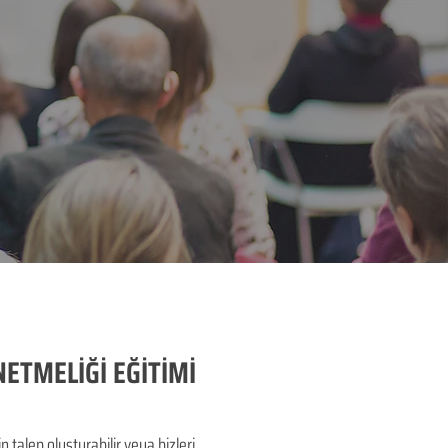
NETMELİĞİ EĞİTİMİ
alep oluşturabilir veya bizleri