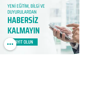
YENİ EĞİTİM, BİLGİ VE
DUYURULARDAN
HABERSİZ
KALMAYIN​
KAYIT OLUN
EDUMER
MÜŞTERİ HİZMETLERİ
0850 888 24 24​
surdurulebilir.info