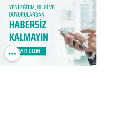
YENİ EĞİTİM, BİLGİ VE
DUYURULARDAN
HABERSİZ
KALMAYIN​
KAYIT OLUN
EDUMER
MÜŞTERİ HİZMETLERİ
0850 888 24 24​
surdurulebilir.info