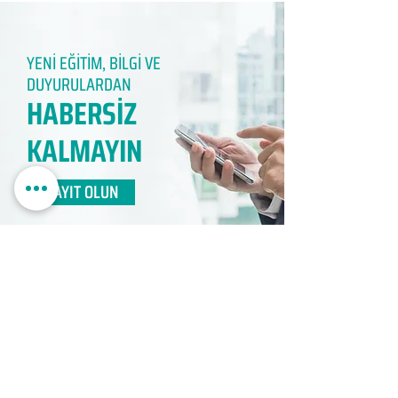
YENİ EĞİTİM, BİLGİ VE
DUYURULARDAN
HABERSİZ
KALMAYIN​
KAYIT OLUN
EDUMER
MÜŞTERİ HİZMETLERİ
0850 888 24 24​