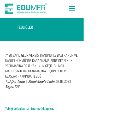
TEBLİĞLER
7420 SAYILI GELİR VERGİSİ KANUNU İLE BAZI KANUN VE
KANUN HÜKMÜNDE KARARNAMELERDE DEĞİŞİKLİK
YAPILMASINA DAİR KANUNUN GEÇİCİ 3 ÜNCÜ
MADDESİNİN UYGULANMASINA İLİŞKİN USUL VE
ESASLAR HAKKINDA TEBLİĞ
Tebliğler
Tertip:
5
Resmî Gazete Tarihi:
03.03.2023
Sayısı:
32121
Tebliğ detayları için üzerine tıklayınız.