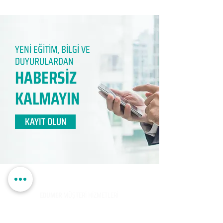
YENİ EĞİTİM, BİLGİ VE
DUYURULARDAN
HABERSİZ
KALMAYIN​
KAYIT OLUN
EDUMER
MÜŞTERİ HİZMETLERİ
0850 888 24 24​