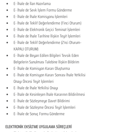
E- İhale de İlan Hazırlama
E- İhale de Sevk İşlem Formu Gönderme
E- İhale de İhale Komisyonu İşlemleri
E- İhale de Teklif Değerlendirme (1’inci Oturum)
E- İhale de Elektronik Geçici Teminat İşlemleri
E- İhale de İhale Tarihine İlişkin Teyit İşlemleri
E- İhale de Teklif Değerlendirme (2’nci Oturum-
KAPALI OTURUM)
E- İhale de Beyan Edilen Bilgileri Tevsik Eden 
Belgelerin Sunulması Talebine İlişkin Bildirim
E- İhale de Komisyon Kararı Oluşturma
E- İhale de Komisyon Kararı Sonrası İhale Yetkilisi 
Onayı Öncesi Teyit İşlemleri
E- İhale de İhale Yetkilisi Onayı
E- İhale de Kesinleşen İhale Kararının Bildirilmesi
E- İhale de Sözleşmeye Davet Bildirimi
E- İhale de Sözleşme Öncesi Teyit İşlemleri
E- İhale de Sonuç Formu Gönderme
ELEKTRONİK EKSİLTME UYGULAMA SÜREÇLERİ