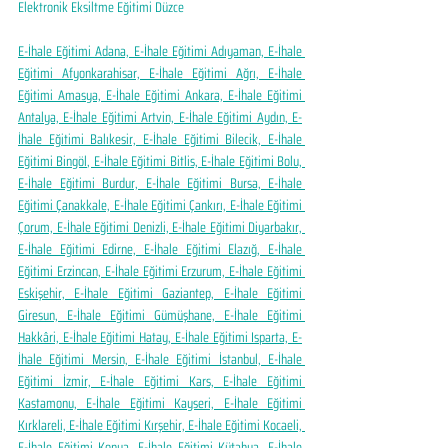
Elektronik Eksiltme Eğitimi Düzce
E-İhale Eğitimi Adana, E-İhale Eğitimi Adıyaman, E-İhale 
Eğitimi Afyonkarahisar, E-İhale Eğitimi Ağrı, E-İhale 
Eğitimi Amasya, E-İhale Eğitimi Ankara, E-İhale Eğitimi 
Antalya, E-İhale Eğitimi Artvin, E-İhale Eğitimi Aydın, E-
İhale Eğitimi Balıkesir, E-İhale Eğitimi Bilecik, E-İhale 
Eğitimi Bingöl, E-İhale Eğitimi Bitlis, E-İhale Eğitimi Bolu, 
E-İhale Eğitimi Burdur, E-İhale Eğitimi Bursa, E-İhale 
Eğitimi Çanakkale, E-İhale Eğitimi Çankırı, E-İhale Eğitimi 
Çorum, E-İhale Eğitimi Denizli, E-İhale Eğitimi Diyarbakır, 
E-İhale Eğitimi Edirne, E-İhale Eğitimi Elazığ, E-İhale 
Eğitimi Erzincan, E-İhale Eğitimi Erzurum, E-İhale Eğitimi 
Eskişehir, E-İhale Eğitimi Gaziantep, E-İhale Eğitimi 
Giresun, E-İhale Eğitimi Gümüşhane, E-İhale Eğitimi 
Hakkâri, E-İhale Eğitimi Hatay, E-İhale Eğitimi Isparta, E-
İhale Eğitimi Mersin, E-İhale Eğitimi İstanbul, E-İhale 
Eğitimi İzmir, E-İhale Eğitimi Kars, E-İhale Eğitimi 
Kastamonu, E-İhale Eğitimi Kayseri, E-İhale Eğitimi 
Kırklareli, E-İhale Eğitimi Kırşehir, E-İhale Eğitimi Kocaeli, 
E-İhale Eğitimi Konya, E-İhale Eğitimi Kütahya, E-İhale 