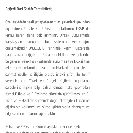
Değerli Özel Sektör Temsilcileri;
Özel sektörde faaliyet gösteren tüm şirketleri yakından 
ilgilendiren E-İhale ve E-Eksiltme platformu EKAP ile 
kamu yararı daha çok artmıştır. Ancak uygulamada 
karşılaşılan sorunlar bu sistemin verimliliğini 
düşürmektedir.19/06/2018 tarihinde Resmi Gazete'de 
yayımlanan değişik ile E-ihale (tekliflerin ve yeterlilik 
belgelerinin elektronik ortamda sunulması) ve E-Eksiltme 
(elektronik ortamda azalan miktarlarda yeni teklif 
sunma) usullerine ilişkin olarak istekli sıfatı ile teklif 
verecek olan Tüzel ve Gerçek Kişiler'in uygulama 
süreçlerine ilişkin bilgi sahibi olması hata yapmadan 
süreci E-İhale ve E-Eksiltme sürecinin yürütülmesi ve E-
İhale ve E-Eksiltme sürecinde doğru stratejileri kullanma 
eğitiminin verilmesi ve süreci yürütenlerin deneyim ve 
bilgi sahibi olmalarını sağlamaktır. 
E-İhale ve E-Eksiltme konu başlıklarımızı inceleyebilir 
hizmetiçi eğitim ve danışmanlık talepleriniz için bizimle 