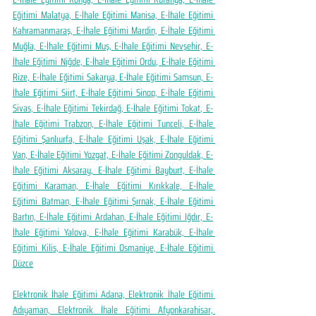
Eğitimi Malatya, E-İhale Eğitimi Manisa, E-İhale Eğitimi 
Kahramanmaraş, E-İhale Eğitimi Mardin, E-İhale Eğitimi 
Muğla, E-İhale Eğitimi Muş, E-İhale Eğitimi Nevşehir, E-
İhale Eğitimi Niğde, E-İhale Eğitimi Ordu, E-İhale Eğitimi 
Rize, E-İhale Eğitimi Sakarya, E-İhale Eğitimi Samsun, E-
İhale Eğitimi Siirt, E-İhale Eğitimi Sinop, E-İhale Eğitimi 
Sivas, E-İhale Eğitimi Tekirdağ, E-İhale Eğitimi Tokat, E-
İhale Eğitimi Trabzon, E-İhale Eğitimi Tunceli, E-İhale 
Eğitimi Şanlıurfa, E-İhale Eğitimi Uşak, E-İhale Eğitimi 
Van, E-İhale Eğitimi Yozgat, E-İhale Eğitimi Zonguldak, E-
İhale Eğitimi Aksaray, E-İhale Eğitimi Bayburt, E-İhale 
Eğitimi Karaman, E-İhale Eğitimi Kırıkkale, E-İhale 
Eğitimi Batman, E-İhale Eğitimi Şırnak, E-İhale Eğitimi 
Bartın, E-İhale Eğitimi Ardahan, E-İhale Eğitimi Iğdır, E-
İhale Eğitimi Yalova, E-İhale Eğitimi Karabük, E-İhale 
Eğitimi Kilis, E-İhale Eğitimi Osmaniye, E-İhale Eğitimi 
Düzce
Elektronik İhale Eğitimi Adana, Elektronik İhale Eğitimi 
Adıyaman, Elektronik İhale Eğitimi Afyonkarahisar, 