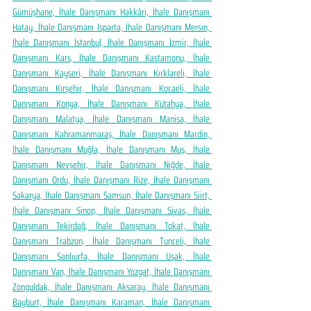
Gümüşhane, İhale Danışmanı Hakkâri, İhale Danışmanı 
Hatay, İhale Danışmanı Isparta, İhale Danışmanı Mersin, 
İhale Danışmanı İstanbul, İhale Danışmanı İzmir, İhale 
Danışmanı Kars, İhale Danışmanı Kastamonu, İhale 
Danışmanı Kayseri, İhale Danışmanı Kırklareli, İhale 
Danışmanı Kırşehir, İhale Danışmanı Kocaeli, İhale 
Danışmanı Konya, İhale Danışmanı Kütahya, İhale 
Danışmanı Malatya, İhale Danışmanı Manisa, İhale 
Danışmanı Kahramanmaraş, İhale Danışmanı Mardin, 
İhale Danışmanı Muğla, İhale Danışmanı Muş, İhale 
Danışmanı Nevşehir, İhale Danışmanı Niğde, İhale 
Danışmanı Ordu, İhale Danışmanı Rize, İhale Danışmanı 
Sakarya, İhale Danışmanı Samsun, İhale Danışmanı Siirt, 
İhale Danışmanı Sinop, İhale Danışmanı Sivas, İhale 
Danışmanı Tekirdağ, İhale Danışmanı Tokat, İhale 
Danışmanı Trabzon, İhale Danışmanı Tunceli, İhale 
Danışmanı Şanlıurfa, İhale Danışmanı Uşak, İhale 
Danışmanı Van, İhale Danışmanı Yozgat, İhale Danışmanı 
Zonguldak, İhale Danışmanı Aksaray, İhale Danışmanı 
Bayburt, İhale Danışmanı Karaman, İhale Danışmanı 