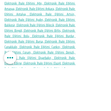
Elektronik İhale Eğitimi Ağrı, Elektronik İhale Eğitimi 
Amasya, Elektronik İhale Eğitimi Ankara, Elektronik İhale 
Eğitimi Antalya, Elektronik İhale Eğitimi Artvin, 
Elektronik İhale Eğitimi Aydın, Elektronik İhale Eğitimi 
Balıkesir, Elektronik İhale Eğitimi Bilecik, Elektronik İhale 
Eğitimi Bingöl, Elektronik İhale Eğitimi Bitlis, Elektronik 
İhale Eğitimi Bolu, Elektronik İhale Eğitimi Burdur, 
Elektronik İhale Eğitimi Bursa, Elektronik İhale Eğitimi 
Çanakkale, Elektronik İhale Eğitimi Çankırı, Elektronik 
İhale Eğitimi Çorum, Elektronik İhale Eğitimi Denizli, 
Elektronik İhale Eğitimi Diyarbakır, Elektronik İhale 
Eğitimi Edirne, Elektronik İhale Eğitimi Elazığ, Elektronik 
İhale Eğitimi Erzincan, Elektronik İhale Eğitimi Erzurum, 
Elektronik İhale Eğitimi Eskişehir, Elektronik İhale Eğitimi 
Gaziantep, Elektronik İhale Eğitimi Giresun, Elektronik 
İhale Eğitimi Gümüşhane, Elektronik İhale Eğitimi 
Hakkâri, Elektronik İhale Eğitimi Hatay, Elektronik İhale 
Eğitimi Isparta, Elektronik İhale Eğitimi Mersin, 
Elektronik İhale Eğitimi İstanbul, Elektronik İhale Eğitimi 
İzmir, Elektronik İhale Eğitimi Kars, Elektronik İhale 