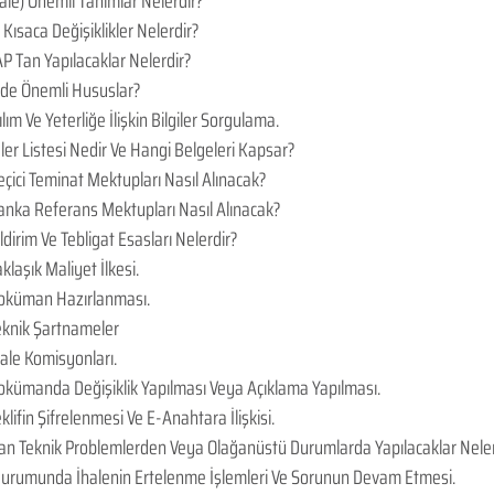
hale) Önemli Tanımlar Nelerdir?
 Kısaca Değişiklikler Nelerdir?
KAP Tan Yapılacaklar Nelerdir?
inde Önemli Hususlar?
ım Ve Yeterliğe İlişkin Bilgiler Sorgulama.
r Listesi Nedir Ve Hangi Belgeleri Kapsar?
eçici Teminat Mektupları Nasıl Alınacak?
Banka Referans Mektupları Nasıl Alınacak?
ldirim Ve Tebligat Esasları Nelerdir?
klaşık Maliyet İlkesi.
Doküman Hazırlanması.
Teknik Şartnameler
hale Komisyonları.
Dokümanda Değişiklik Yapılması Veya Açıklama Yapılması.
klifin Şifrelenmesi Ve E-Anahtara İlişkisi.
n Teknik Problemlerden Veya Olağanüstü Durumlarda Yapılacaklar Neler
Durumunda İhalenin Ertelenme İşlemleri Ve Sorunun Devam Etmesi.