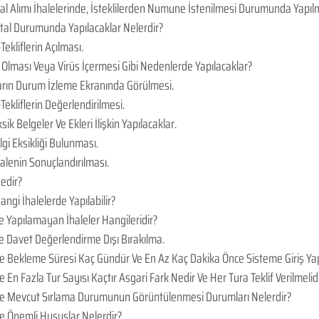
Mal Alımı İhalelerinde, İsteklilerden Numune İstenilmesi Durumunda Yapı
İptal Durumunda Yapılacaklar Nelerdir?
Tekliflerin Açılması.
Olması Veya Virüs İçermesi Gibi Nedenlerde Yapılacaklar?
arın Durum İzleme Ekranında Görülmesi.
Tekliflerin Değerlendirilmesi.
sik Belgeler Ve Ekleri İlişkin Yapılacaklar.
lgi Eksikliği Bulunması.
halenin Sonuçlandırılması.
Nedir?
angi İhalelerde Yapılabilir?
le Yapılamayan İhaleler Hangileridir?
Ye Davet Değerlendirme Dışı Bırakılma.
de Bekleme Süresi Kaç Gündür Ve En Az Kaç Dakika Önce Sisteme Giriş Yap
e En Fazla Tur Sayısı Kaçtır Asgari Fark Nedir Ve Her Tura Teklif Verilmelid
 de Mevcut Sırlama Durumunun Görüntülenmesi Durumları Nelerdir?
de Önemli Hususlar Nelerdir?