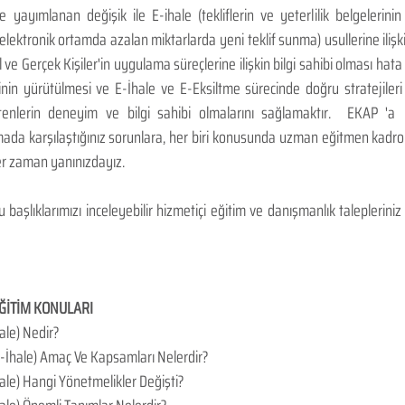
yayımlanan değişik ile E-ihale (tekliflerin ve yeterlilik belgelerinin
lektronik ortamda azalan miktarlarda yeni teklif sunma) usullerine ilişkin 
el ve Gerçek Kişiler'in uygulama süreçlerine ilişkin bilgi sahibi olması ha
nin yürütülmesi ve E-İhale ve E-Eksiltme sürecinde doğru stratejileri 
tenlerin deneyim ve bilgi sahibi olmalarını sağlamaktır.  EKAP 'a
ada karşılaştığınız sorunlara, her biri konusunda uzman eğitmen kadro
er zaman yanınızdayız.
başlıklarımızı inceleyebilir hizmetiçi eğitim ve danışmanlık talepleriniz i
ĞİTİM KONULARI​
hale) Nedir?
(E-İhale) Amaç Ve Kapsamları Nelerdir?
hale) Hangi Yönetmelikler Değişti?