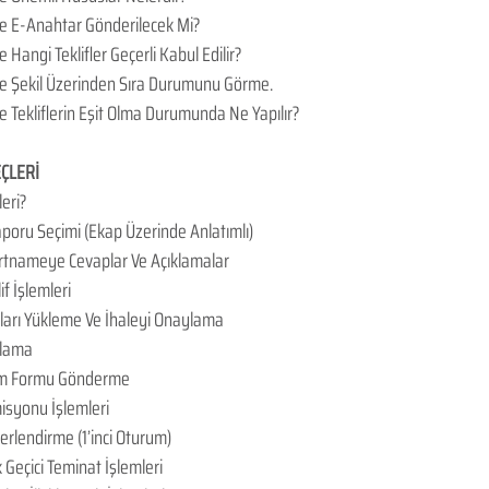
de E-Anahtar Gönderilecek Mi?
 Hangi Teklifler Geçerli Kabul Edilir?
de Şekil Üzerinden Sıra Durumunu Görme.
e Tekliflerin Eşit Olma Durumunda Ne Yapılır?
ÇLERİ
leri?
aporu Seçimi (Ekap Üzerinde Anlatımlı)
artnameye Cevaplar Ve Açıklamalar
if İşlemleri
ları Yükleme Ve İhaleyi Onaylama
rlama
lem Formu Gönderme
misyonu İşlemleri
ğerlendirme (1’inci Oturum)
k Geçici Teminat İşlemleri