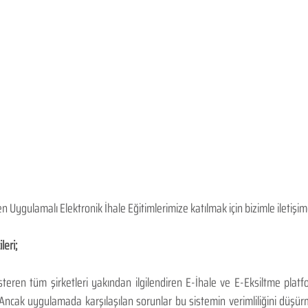
ygulamalı Elektronik İhale Eğitimlerimize katılmak için bizimle iletişime
leri;
steren tüm şirketleri yakından ilgilendiren E-İhale ve E-Eksiltme plat
 Ancak uygulamada karşılaşılan sorunlar bu sistemin verimliliğini düşür