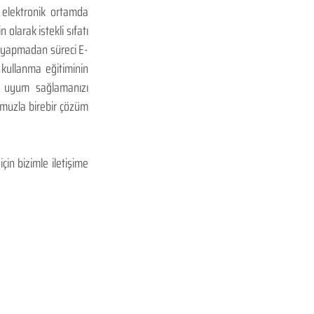
 elektronik ortamda 
olarak istekli sıfatı 
ta yapmadan süreci E-
kullanma eğitiminin 
  uyum sağlamanızı 
muzla birebir çözüm 
çin bizimle iletişime 