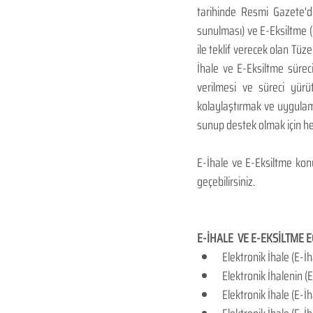
tarihinde Resmi Gazete'de 
sunulması) ve E-Eksiltme (e
ile teklif verecek olan Tüz
İhale ve E-Eksiltme süreci
verilmesi ve süreci yürü
kolaylaştırmak ve uygulam
sunup destek olmak için h
E-İhale ve E-Eksiltme konu 
geçebilirsiniz.
E-İHALE  VE E-EKSİLTME E
​Elektronik İhale (E-İ
Elektronik İhalenin 
Elektronik İhale (E-İ