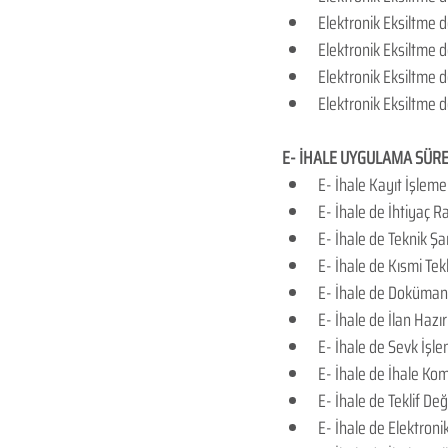
Elektronik Eksiltme 
Elektronik Eksiltme de
Elektronik Eksiltme 
Elektronik Eksiltme d
E- İHALE UYGULAMA SÜRE
​E- İhale Kayıt İşleme
E- İhale de İhtiyaç R
E- İhale de Teknik Ş
E- İhale de Kısmi Tekl
E- İhale de Doküman
E- İhale de İlan Hazı
E- İhale de Sevk İş
E- İhale de İhale Ko
E- İhale de Teklif De
E- İhale de Elektroni