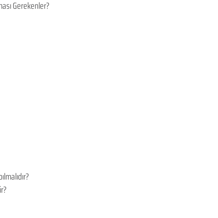
lması Gerekenler?
ılmalıdır?
ir?