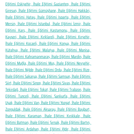
Eğitimi Eskişehir, İhale Eğitimi Gaziantep, İhale Eğitimi 
Giresun, İhale Eğitimi Gümüşhane, İhale Eğitimi Hakkâri, 
İhale Eğitimi Hatay, İhale Eğitimi Isparta, İhale Eğitimi 
Mersin, İhale Eğitimi İstanbul, İhale Eğitimi İzmir, İhale 
Eğitimi Kars, İhale Eğitimi Kastamonu, İhale Eğitimi 
Kayseri, İhale Eğitimi Kırklareli, İhale Eğitimi Kırşehir, 
İhale Eğitimi Kocaeli, İhale Eğitimi Konya, İhale Eğitimi 
Kütahya, İhale Eğitimi Malatya, İhale Eğitimi Manisa, 
İhale Eğitimi Kahramanmaraş, İhale Eğitimi Mardin, İhale 
Eğitimi Muğla, İhale Eğitimi Muş, İhale Eğitimi Nevşehir, 
İhale Eğitimi Niğde, İhale Eğitimi Ordu, İhale Eğitimi Rize, 
İhale Eğitimi Sakarya, İhale Eğitimi Samsun, İhale Eğitimi 
Siirt, İhale Eğitimi Sinop, İhale Eğitimi Sivas, İhale Eğitimi 
Tekirdağ, İhale Eğitimi Tokat, İhale Eğitimi Trabzon, İhale 
Eğitimi Tunceli, İhale Eğitimi Şanlıurfa, İhale Eğitimi 
Uşak, İhale Eğitimi Van, İhale Eğitimi Yozgat, İhale Eğitimi 
Zonguldak, İhale Eğitimi Aksaray, İhale Eğitimi Bayburt, 
İhale Eğitimi Karaman, İhale Eğitimi Kırıkkale, İhale 
Eğitimi Batman, İhale Eğitimi Şırnak, İhale Eğitimi Bartın, 
İhale Eğitimi Ardahan, İhale Eğitimi Iğdır, İhale Eğitimi 