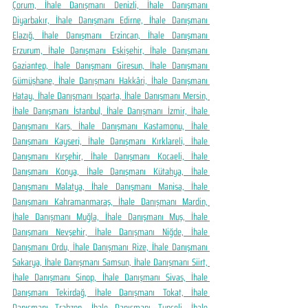
Çorum, İhale Danışmanı Denizli, İhale Danışmanı 
Diyarbakır, İhale Danışmanı Edirne, İhale Danışmanı 
Elazığ, İhale Danışmanı Erzincan, İhale Danışmanı 
Erzurum, İhale Danışmanı Eskişehir, İhale Danışmanı 
Gaziantep, İhale Danışmanı Giresun, İhale Danışmanı 
Gümüşhane, İhale Danışmanı Hakkâri, İhale Danışmanı 
Hatay, İhale Danışmanı Isparta, İhale Danışmanı Mersin, 
İhale Danışmanı İstanbul, İhale Danışmanı İzmir, İhale 
Danışmanı Kars, İhale Danışmanı Kastamonu, İhale 
Danışmanı Kayseri, İhale Danışmanı Kırklareli, İhale 
Danışmanı Kırşehir, İhale Danışmanı Kocaeli, İhale 
Danışmanı Konya, İhale Danışmanı Kütahya, İhale 
Danışmanı Malatya, İhale Danışmanı Manisa, İhale 
Danışmanı Kahramanmaraş, İhale Danışmanı Mardin, 
İhale Danışmanı Muğla, İhale Danışmanı Muş, İhale 
Danışmanı Nevşehir, İhale Danışmanı Niğde, İhale 
Danışmanı Ordu, İhale Danışmanı Rize, İhale Danışmanı 
Sakarya, İhale Danışmanı Samsun, İhale Danışmanı Siirt, 
İhale Danışmanı Sinop, İhale Danışmanı Sivas, İhale 
Danışmanı Tekirdağ, İhale Danışmanı Tokat, İhale 
Danışmanı Trabzon, İhale Danışmanı Tunceli, İhale 