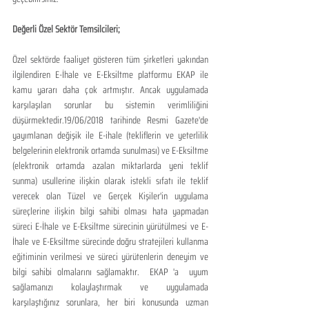
Değerli Özel Sektör Temsilcileri;
Özel sektörde faaliyet gösteren tüm şirketleri yakından 
ilgilendiren E-İhale ve E-Eksiltme platformu EKAP ile 
kamu yararı daha çok artmıştır. Ancak uygulamada 
karşılaşılan sorunlar bu sistemin verimliliğini 
düşürmektedir.19/06/2018 tarihinde Resmi Gazete'de 
yayımlanan değişik ile E-ihale (tekliflerin ve yeterlilik 
belgelerinin elektronik ortamda sunulması) ve E-Eksiltme 
(elektronik ortamda azalan miktarlarda yeni teklif 
sunma) usullerine ilişkin olarak istekli sıfatı ile teklif 
verecek olan Tüzel ve Gerçek Kişiler'in uygulama 
süreçlerine ilişkin bilgi sahibi olması hata yapmadan 
süreci E-İhale ve E-Eksiltme sürecinin yürütülmesi ve E-
İhale ve E-Eksiltme sürecinde doğru stratejileri kullanma 
eğitiminin verilmesi ve süreci yürütenlerin deneyim ve 
bilgi sahibi olmalarını sağlamaktır.  EKAP 'a  uyum 
sağlamanızı kolaylaştırmak ve uygulamada 
karşılaştığınız sorunlara, her biri konusunda uzman 