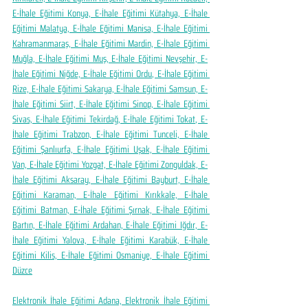
E-İhale Eğitimi Konya, E-İhale Eğitimi Kütahya, E-İhale 
Eğitimi Malatya, E-İhale Eğitimi Manisa, E-İhale Eğitimi 
Kahramanmaraş, E-İhale Eğitimi Mardin, E-İhale Eğitimi 
Muğla, E-İhale Eğitimi Muş, E-İhale Eğitimi Nevşehir, E-
İhale Eğitimi Niğde, E-İhale Eğitimi Ordu, E-İhale Eğitimi 
Rize, E-İhale Eğitimi Sakarya, E-İhale Eğitimi Samsun, E-
İhale Eğitimi Siirt, E-İhale Eğitimi Sinop, E-İhale Eğitimi 
Sivas, E-İhale Eğitimi Tekirdağ, E-İhale Eğitimi Tokat, E-
İhale Eğitimi Trabzon, E-İhale Eğitimi Tunceli, E-İhale 
Eğitimi Şanlıurfa, E-İhale Eğitimi Uşak, E-İhale Eğitimi 
Van, E-İhale Eğitimi Yozgat, E-İhale Eğitimi Zonguldak, E-
İhale Eğitimi Aksaray, E-İhale Eğitimi Bayburt, E-İhale 
Eğitimi Karaman, E-İhale Eğitimi Kırıkkale, E-İhale 
Eğitimi Batman, E-İhale Eğitimi Şırnak, E-İhale Eğitimi 
Bartın, E-İhale Eğitimi Ardahan, E-İhale Eğitimi Iğdır, E-
İhale Eğitimi Yalova, E-İhale Eğitimi Karabük, E-İhale 
Eğitimi Kilis, E-İhale Eğitimi Osmaniye, E-İhale Eğitimi 
Düzce
Elektronik İhale Eğitimi Adana, Elektronik İhale Eğitimi 