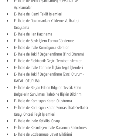
E- İhale de Teknik Şartnameye Cevaplar Ve 
Açıklamalar
E- İhale de Kısmi Teklif İşlemleri
E- İhale de Dokümanları Yükleme Ve İhaleyi 
Onaylama
E- İhale de İlan Hazırlama
E- İhale de Sevk İşlem Formu Gönderme
E- İhale de İhale Komisyonu İşlemleri
E- İhale de Teklif Değerlendirme (1’inci Oturum)
E- İhale de Elektronik Geçici Teminat İşlemleri
E- İhale de İhale Tarihine İlişkin Teyit İşlemleri
E- İhale de Teklif Değerlendirme (2’nci Oturum-
KAPALI OTURUM)
E- İhale de Beyan Edilen Bilgileri Tevsik Eden 
Belgelerin Sunulması Talebine İlişkin Bildirim
E- İhale de Komisyon Kararı Oluşturma
E- İhale de Komisyon Kararı Sonrası İhale Yetkilisi 
Onayı Öncesi Teyit İşlemleri
E- İhale de İhale Yetkilisi Onayı
E- İhale de Kesinleşen İhale Kararının Bildirilmesi
E- İhale de Sözleşmeye Davet Bildirimi