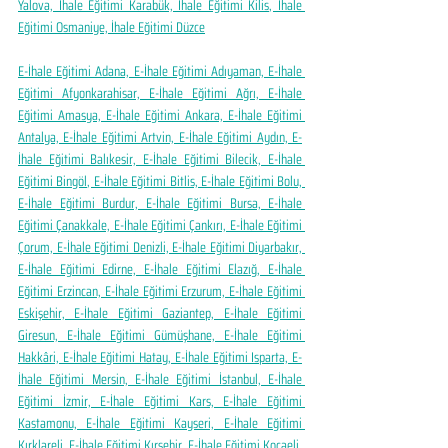
Yalova, İhale Eğitimi Karabük, İhale Eğitimi Kilis, İhale 
Eğitimi Osmaniye, İhale Eğitimi Düzce
E-İhale Eğitimi Adana, E-İhale Eğitimi Adıyaman, E-İhale 
Eğitimi Afyonkarahisar, E-İhale Eğitimi Ağrı, E-İhale 
Eğitimi Amasya, E-İhale Eğitimi Ankara, E-İhale Eğitimi 
Antalya, E-İhale Eğitimi Artvin, E-İhale Eğitimi Aydın, E-
İhale Eğitimi Balıkesir, E-İhale Eğitimi Bilecik, E-İhale 
Eğitimi Bingöl, E-İhale Eğitimi Bitlis, E-İhale Eğitimi Bolu, 
E-İhale Eğitimi Burdur, E-İhale Eğitimi Bursa, E-İhale 
Eğitimi Çanakkale, E-İhale Eğitimi Çankırı, E-İhale Eğitimi 
Çorum, E-İhale Eğitimi Denizli, E-İhale Eğitimi Diyarbakır, 
E-İhale Eğitimi Edirne, E-İhale Eğitimi Elazığ, E-İhale 
Eğitimi Erzincan, E-İhale Eğitimi Erzurum, E-İhale Eğitimi 
Eskişehir, E-İhale Eğitimi Gaziantep, E-İhale Eğitimi 
Giresun, E-İhale Eğitimi Gümüşhane, E-İhale Eğitimi 
Hakkâri, E-İhale Eğitimi Hatay, E-İhale Eğitimi Isparta, E-
İhale Eğitimi Mersin, E-İhale Eğitimi İstanbul, E-İhale 
Eğitimi İzmir, E-İhale Eğitimi Kars, E-İhale Eğitimi 
Kastamonu, E-İhale Eğitimi Kayseri, E-İhale Eğitimi 
Kırklareli, E-İhale Eğitimi Kırşehir, E-İhale Eğitimi Kocaeli, 