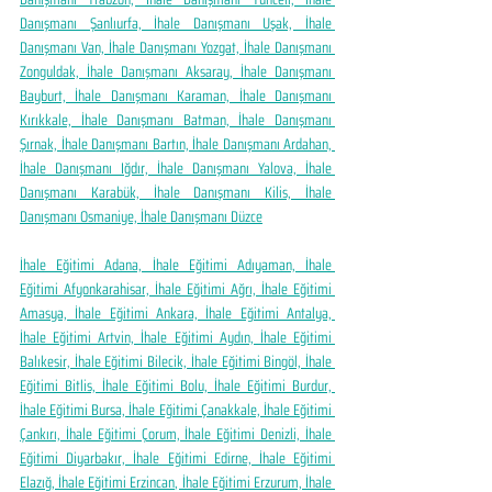
Danışmanı Şanlıurfa, İhale Danışmanı Uşak, İhale 
Danışmanı Van, İhale Danışmanı Yozgat, İhale Danışmanı 
Zonguldak, İhale Danışmanı Aksaray, İhale Danışmanı 
Bayburt, İhale Danışmanı Karaman, İhale Danışmanı 
Kırıkkale, İhale Danışmanı Batman, İhale Danışmanı 
Şırnak, İhale Danışmanı Bartın, İhale Danışmanı Ardahan, 
İhale Danışmanı Iğdır, İhale Danışmanı Yalova, İhale 
Danışmanı Karabük, İhale Danışmanı Kilis, İhale 
Danışmanı Osmaniye, İhale Danışmanı Düzce
İhale Eğitimi Adana, İhale Eğitimi Adıyaman, İhale 
Eğitimi Afyonkarahisar, İhale Eğitimi Ağrı, İhale Eğitimi 
Amasya, İhale Eğitimi Ankara, İhale Eğitimi Antalya, 
İhale Eğitimi Artvin, İhale Eğitimi Aydın, İhale Eğitimi 
Balıkesir, İhale Eğitimi Bilecik, İhale Eğitimi Bingöl, İhale 
Eğitimi Bitlis, İhale Eğitimi Bolu, İhale Eğitimi Burdur, 
İhale Eğitimi Bursa, İhale Eğitimi Çanakkale, İhale Eğitimi 
Çankırı, İhale Eğitimi Çorum, İhale Eğitimi Denizli, İhale 
Eğitimi Diyarbakır, İhale Eğitimi Edirne, İhale Eğitimi 
Elazığ, İhale Eğitimi Erzincan, İhale Eğitimi Erzurum, İhale 