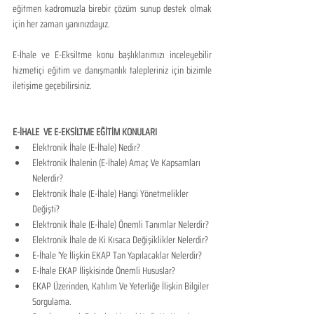
eğitmen kadromuzla birebir çözüm sunup destek olmak 
için her zaman yanınızdayız.
E-İhale ve E-Eksiltme konu başlıklarımızı inceleyebilir 
hizmetiçi eğitim ve danışmanlık talepleriniz için bizimle 
iletişime geçebilirsiniz.
E-İHALE  VE E-EKSİLTME EĞİTİM KONULARI​
​Elektronik İhale (E-İhale) Nedir?
Elektronik İhalenin (E-İhale) Amaç Ve Kapsamları 
Nelerdir?
Elektronik İhale (E-İhale) Hangi Yönetmelikler 
Değişti?
Elektronik İhale (E-İhale) Önemli Tanımlar Nelerdir?
Elektronik İhale de Ki Kısaca Değişiklikler Nelerdir?
E-İhale ’Ye İlişkin EKAP Tan Yapılacaklar Nelerdir?
E-İhale EKAP İlişkisinde Önemli Hususlar?
EKAP Üzerinden, Katılım Ve Yeterliğe İlişkin Bilgiler 
Sorgulama.