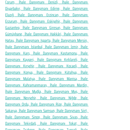
Çorum, İhale Danışmanı Denizli, İhale Danışmanı 
Diyarbakır, İhale Danışmanı Edirne, İhale Danışmanı 
Elazığ, İhale Danışmanı Erzincan, İhale Danışmanı 
Erzurum, İhale Danışmanı Eskişehir, İhale Danışmanı 
Gaziantep, İhale Danışmanı Giresun, İhale Danışmanı 
Gümüşhane, İhale Danışmanı Hakkâri, İhale Danışmanı 
Hatay, İhale Danışmanı Isparta, İhale Danışmanı Mersin, 
İhale Danışmanı İstanbul, İhale Danışmanı İzmir, İhale 
Danışmanı Kars, İhale Danışmanı Kastamonu, İhale 
Danışmanı Kayseri, İhale Danışmanı Kırklareli, İhale 
Danışmanı Kırşehir, İhale Danışmanı Kocaeli, İhale 
Danışmanı Konya, İhale Danışmanı Kütahya, İhale 
Danışmanı Malatya, İhale Danışmanı Manisa, İhale 
Danışmanı Kahramanmaraş, İhale Danışmanı Mardin, 
İhale Danışmanı Muğla, İhale Danışmanı Muş, İhale 
Danışmanı Nevşehir, İhale Danışmanı Niğde, İhale 
Danışmanı Ordu, İhale Danışmanı Rize, İhale Danışmanı 
Sakarya, İhale Danışmanı Samsun, İhale Danışmanı Siirt, 
İhale Danışmanı Sinop, İhale Danışmanı Sivas, İhale 
Danışmanı Tekirdağ, İhale Danışmanı Tokat, İhale 
Danışmanı Trabzon, İhale Danışmanı Tunceli, İhale 