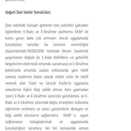
Değerli Özel Sektör Temsilcileri;
Özel sektörde faaliyet gösteren tüm şirketleri yakından 
ilgilendiren E-İhale ve E-Eksiltme platformu EKAP ile 
kamu yararı daha çok artmıştır. Ancak uygulamada 
karşılaşılan sorunlar bu sistemin verimliliğini 
düşürmektedir.19/06/2018 tarihinde Resmi Gazete'de 
yayımlanan değişik ile E-ihale (tekliflerin ve yeterlilik 
belgelerinin elektronik ortamda sunulması) ve E-Eksiltme 
(elektronik ortamda azalan miktarlarda yeni teklif 
sunma) usullerine ilişkin olarak istekli sıfatı ile teklif 
verecek olan Tüzel ve Gerçek Kişiler'in uygulama 
süreçlerine ilişkin bilgi sahibi olması hata yapmadan 
süreci E-İhale ve E-Eksiltme sürecinin yürütülmesi ve E-
İhale ve E-Eksiltme sürecinde doğru stratejileri kullanma 
eğitiminin verilmesi ve süreci yürütenlerin deneyim ve 
bilgi sahibi olmalarını sağlamaktır.  EKAP 'a  uyum 
sağlamanızı kolaylaştırmak ve uygulamada 
karşılaştığınız sorunlara, her biri konusunda uzman 