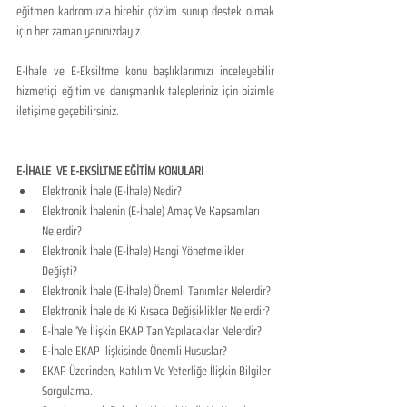
eğitmen kadromuzla birebir çözüm sunup destek olmak 
için her zaman yanınızdayız.
E-İhale ve E-Eksiltme konu başlıklarımızı inceleyebilir 
hizmetiçi eğitim ve danışmanlık talepleriniz için bizimle 
iletişime geçebilirsiniz.
E-İHALE  VE E-EKSİLTME EĞİTİM KONULARI​
​Elektronik İhale (E-İhale) Nedir?
Elektronik İhalenin (E-İhale) Amaç Ve Kapsamları 
Nelerdir?
Elektronik İhale (E-İhale) Hangi Yönetmelikler 
Değişti?
Elektronik İhale (E-İhale) Önemli Tanımlar Nelerdir?
Elektronik İhale de Ki Kısaca Değişiklikler Nelerdir?
E-İhale ’Ye İlişkin EKAP Tan Yapılacaklar Nelerdir?
E-İhale EKAP İlişkisinde Önemli Hususlar?
EKAP Üzerinden, Katılım Ve Yeterliğe İlişkin Bilgiler 
Sorgulama.