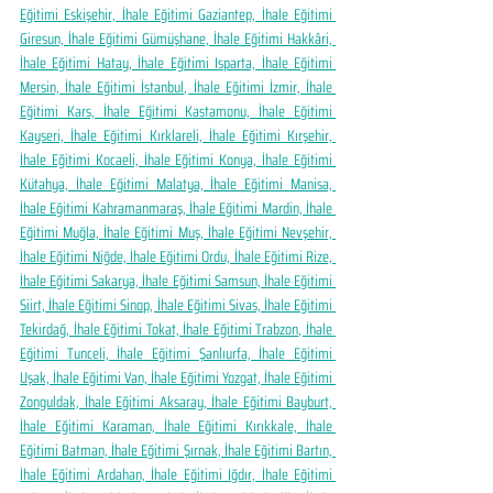
Eğitimi Eskişehir, İhale Eğitimi Gaziantep, İhale Eğitimi 
Giresun, İhale Eğitimi Gümüşhane, İhale Eğitimi Hakkâri, 
İhale Eğitimi Hatay, İhale Eğitimi Isparta, İhale Eğitimi 
Mersin, İhale Eğitimi İstanbul, İhale Eğitimi İzmir, İhale 
Eğitimi Kars, İhale Eğitimi Kastamonu, İhale Eğitimi 
Kayseri, İhale Eğitimi Kırklareli, İhale Eğitimi Kırşehir, 
İhale Eğitimi Kocaeli, İhale Eğitimi Konya, İhale Eğitimi 
Kütahya, İhale Eğitimi Malatya, İhale Eğitimi Manisa, 
İhale Eğitimi Kahramanmaraş, İhale Eğitimi Mardin, İhale 
Eğitimi Muğla, İhale Eğitimi Muş, İhale Eğitimi Nevşehir, 
İhale Eğitimi Niğde, İhale Eğitimi Ordu, İhale Eğitimi Rize, 
İhale Eğitimi Sakarya, İhale Eğitimi Samsun, İhale Eğitimi 
Siirt, İhale Eğitimi Sinop, İhale Eğitimi Sivas, İhale Eğitimi 
Tekirdağ, İhale Eğitimi Tokat, İhale Eğitimi Trabzon, İhale 
Eğitimi Tunceli, İhale Eğitimi Şanlıurfa, İhale Eğitimi 
Uşak, İhale Eğitimi Van, İhale Eğitimi Yozgat, İhale Eğitimi 
Zonguldak, İhale Eğitimi Aksaray, İhale Eğitimi Bayburt, 
İhale Eğitimi Karaman, İhale Eğitimi Kırıkkale, İhale 
Eğitimi Batman, İhale Eğitimi Şırnak, İhale Eğitimi Bartın, 
İhale Eğitimi Ardahan, İhale Eğitimi Iğdır, İhale Eğitimi 