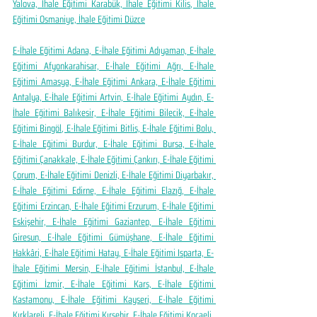
Yalova, İhale Eğitimi Karabük, İhale Eğitimi Kilis, İhale 
Eğitimi Osmaniye, İhale Eğitimi Düzce
E-İhale Eğitimi Adana, E-İhale Eğitimi Adıyaman, E-İhale 
Eğitimi Afyonkarahisar, E-İhale Eğitimi Ağrı, E-İhale 
Eğitimi Amasya, E-İhale Eğitimi Ankara, E-İhale Eğitimi 
Antalya, E-İhale Eğitimi Artvin, E-İhale Eğitimi Aydın, E-
İhale Eğitimi Balıkesir, E-İhale Eğitimi Bilecik, E-İhale 
Eğitimi Bingöl, E-İhale Eğitimi Bitlis, E-İhale Eğitimi Bolu, 
E-İhale Eğitimi Burdur, E-İhale Eğitimi Bursa, E-İhale 
Eğitimi Çanakkale, E-İhale Eğitimi Çankırı, E-İhale Eğitimi 
Çorum, E-İhale Eğitimi Denizli, E-İhale Eğitimi Diyarbakır, 
E-İhale Eğitimi Edirne, E-İhale Eğitimi Elazığ, E-İhale 
Eğitimi Erzincan, E-İhale Eğitimi Erzurum, E-İhale Eğitimi 
Eskişehir, E-İhale Eğitimi Gaziantep, E-İhale Eğitimi 
Giresun, E-İhale Eğitimi Gümüşhane, E-İhale Eğitimi 
Hakkâri, E-İhale Eğitimi Hatay, E-İhale Eğitimi Isparta, E-
İhale Eğitimi Mersin, E-İhale Eğitimi İstanbul, E-İhale 
Eğitimi İzmir, E-İhale Eğitimi Kars, E-İhale Eğitimi 
Kastamonu, E-İhale Eğitimi Kayseri, E-İhale Eğitimi 
Kırklareli, E-İhale Eğitimi Kırşehir, E-İhale Eğitimi Kocaeli, 