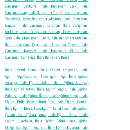
Danışmanı Şanlıurfa, İhale Danışmanı Uşak, İhale 
Danışmanı Van, İhale Danışmanı Yozgat, İhale Danışmanı 
Zonguldak, İhale Danışmanı Aksaray, İhale Danışmanı 
Bayburt, İhale Danışmanı Karaman, İhale Danışmanı 
Kırıkkale, İhale Danışmanı Batman, İhale Danışmanı 
Şırnak, İhale Danışmanı Bartın, İhale Danışmanı Ardahan, 
İhale Danışmanı Iğdır, İhale Danışmanı Yalova, İhale 
Danışmanı Karabük, İhale Danışmanı Kilis, İhale 
Danışmanı Osmaniye, İhale Danışmanı Düzce
İhale Eğitimi Adana, İhale Eğitimi Adıyaman, İhale 
Eğitimi Afyonkarahisar, İhale Eğitimi Ağrı, İhale Eğitimi 
Amasya, İhale Eğitimi Ankara, İhale Eğitimi Antalya, 
İhale Eğitimi Artvin, İhale Eğitimi Aydın, İhale Eğitimi 
Balıkesir, İhale Eğitimi Bilecik, İhale Eğitimi Bingöl, İhale 
Eğitimi Bitlis, İhale Eğitimi Bolu, İhale Eğitimi Burdur, 
İhale Eğitimi Bursa, İhale Eğitimi Çanakkale, İhale Eğitimi 
Çankırı, İhale Eğitimi Çorum, İhale Eğitimi Denizli, İhale 
Eğitimi Diyarbakır, İhale Eğitimi Edirne, İhale Eğitimi 
Elazığ, İhale Eğitimi Erzincan, İhale Eğitimi Erzurum, İhale 