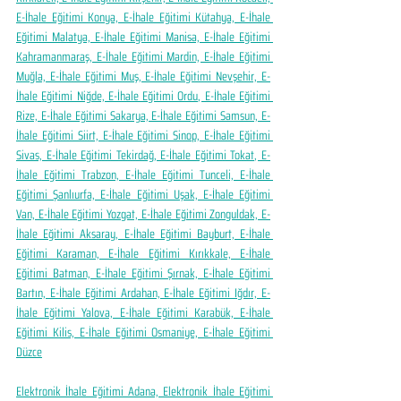
E-İhale Eğitimi Konya, E-İhale Eğitimi Kütahya, E-İhale 
Eğitimi Malatya, E-İhale Eğitimi Manisa, E-İhale Eğitimi 
Kahramanmaraş, E-İhale Eğitimi Mardin, E-İhale Eğitimi 
Muğla, E-İhale Eğitimi Muş, E-İhale Eğitimi Nevşehir, E-
İhale Eğitimi Niğde, E-İhale Eğitimi Ordu, E-İhale Eğitimi 
Rize, E-İhale Eğitimi Sakarya, E-İhale Eğitimi Samsun, E-
İhale Eğitimi Siirt, E-İhale Eğitimi Sinop, E-İhale Eğitimi 
Sivas, E-İhale Eğitimi Tekirdağ, E-İhale Eğitimi Tokat, E-
İhale Eğitimi Trabzon, E-İhale Eğitimi Tunceli, E-İhale 
Eğitimi Şanlıurfa, E-İhale Eğitimi Uşak, E-İhale Eğitimi 
Van, E-İhale Eğitimi Yozgat, E-İhale Eğitimi Zonguldak, E-
İhale Eğitimi Aksaray, E-İhale Eğitimi Bayburt, E-İhale 
Eğitimi Karaman, E-İhale Eğitimi Kırıkkale, E-İhale 
Eğitimi Batman, E-İhale Eğitimi Şırnak, E-İhale Eğitimi 
Bartın, E-İhale Eğitimi Ardahan, E-İhale Eğitimi Iğdır, E-
İhale Eğitimi Yalova, E-İhale Eğitimi Karabük, E-İhale 
Eğitimi Kilis, E-İhale Eğitimi Osmaniye, E-İhale Eğitimi 
Düzce
Elektronik İhale Eğitimi Adana, Elektronik İhale Eğitimi 