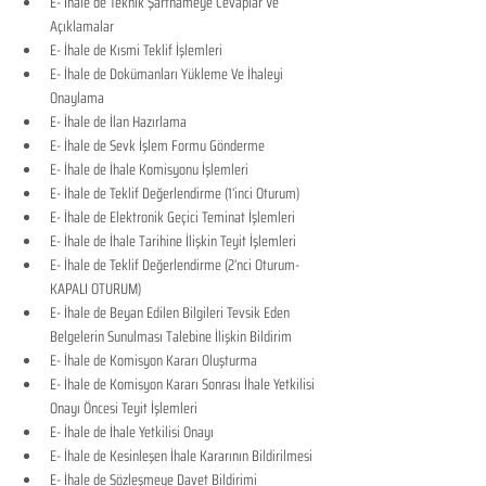
E- İhale de Teknik Şartnameye Cevaplar Ve 
Açıklamalar
E- İhale de Kısmi Teklif İşlemleri
E- İhale de Dokümanları Yükleme Ve İhaleyi 
Onaylama
E- İhale de İlan Hazırlama
E- İhale de Sevk İşlem Formu Gönderme
E- İhale de İhale Komisyonu İşlemleri
E- İhale de Teklif Değerlendirme (1’inci Oturum)
E- İhale de Elektronik Geçici Teminat İşlemleri
E- İhale de İhale Tarihine İlişkin Teyit İşlemleri
E- İhale de Teklif Değerlendirme (2’nci Oturum-
KAPALI OTURUM)
E- İhale de Beyan Edilen Bilgileri Tevsik Eden 
Belgelerin Sunulması Talebine İlişkin Bildirim
E- İhale de Komisyon Kararı Oluşturma
E- İhale de Komisyon Kararı Sonrası İhale Yetkilisi 
Onayı Öncesi Teyit İşlemleri
E- İhale de İhale Yetkilisi Onayı
E- İhale de Kesinleşen İhale Kararının Bildirilmesi
E- İhale de Sözleşmeye Davet Bildirimi