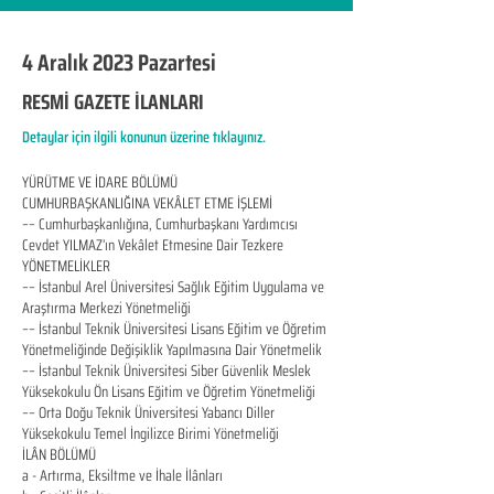
4 Aralık 2023 Pazartesi
RESMİ GAZETE İLANLARI
Detaylar için ilgili konunun üzerine tıklayınız.
YÜRÜTME VE İDARE BÖLÜMÜ
CUMHURBAŞKANLIĞINA VEKÂLET ETME İŞLEMİ
–– Cumhurbaşkanlığına, Cumhurbaşkanı Yardımcısı
Cevdet YILMAZ’ın Vekâlet Etmesine Dair Tezkere
YÖNETMELİKLER
–– İstanbul Arel Üniversitesi Sağlık Eğitim Uygulama ve
Araştırma Merkezi Yönetmeliği
–– İstanbul Teknik Üniversitesi Lisans Eğitim ve Öğretim
Yönetmeliğinde Değişiklik Yapılmasına Dair Yönetmelik
–– İstanbul Teknik Üniversitesi Siber Güvenlik Meslek
Yüksekokulu Ön Lisans Eğitim ve Öğretim Yönetmeliği
–– Orta Doğu Teknik Üniversitesi Yabancı Diller
Yüksekokulu Temel İngilizce Birimi Yönetmeliği
İLÂN BÖLÜMÜ
a - Artırma, Eksiltme ve İhale İlânları