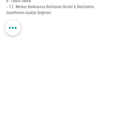
b - Çeşitli İlânlar
– T.C. Merkez Bankasınca Belirlenen Devlet İç Borçlanma
Senetlerinin Günlük Değerleri
EDUMER
MÜŞTERİ HİZMETLERİ
0850 888 24 24​
surdurulebilir.info
© Copyright
EDUMER Bir ANKAMARKO GROUP Markasıdır
EDUMER Tüm Hakları Saklıdır 2018