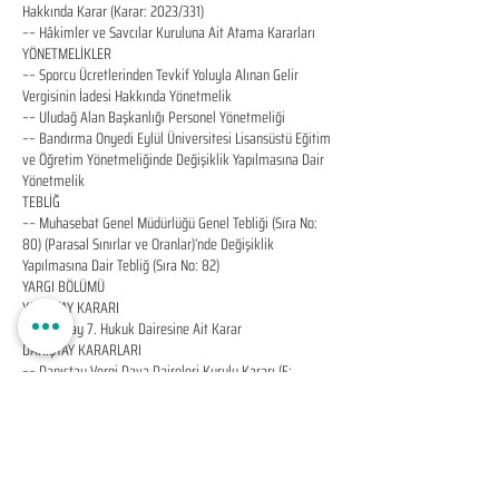
Hakkında Karar (Karar: 2023/331)
–– Hâkimler ve Savcılar Kuruluna Ait Atama Kararları
YÖNETMELİKLER
–– Sporcu Ücretlerinden Tevkif Yoluyla Alınan Gelir
Vergisinin İadesi Hakkında Yönetmelik
–– Uludağ Alan Başkanlığı Personel Yönetmeliği
–– Bandırma Onyedi Eylül Üniversitesi Lisansüstü Eğitim
ve Öğretim Yönetmeliğinde Değişiklik Yapılmasına Dair
Yönetmelik
TEBLİĞ
–– Muhasebat Genel Müdürlüğü Genel Tebliği (Sıra No:
80) (Parasal Sınırlar ve Oranlar)’nde Değişiklik
Yapılmasına Dair Tebliğ (Sıra No: 82)
YARGI BÖLÜMÜ
YARGITAY KARARI
–– Yargıtay 7. Hukuk Dairesine Ait Karar
DANIŞTAY KARARLARI
–– Danıştay Vergi Dava Daireleri Kurulu Kararı (E:
2023/1, K: 2023/3)
–– Danıştay Vergi Dava Daireleri Kurulu Kararı (E:
2023/2, K: 2023/4)
İLÂN BÖLÜMÜ
a - Yargı İlânı
b - Artırma, Eksiltme ve İhale İlânları