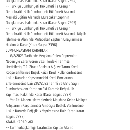
Onaylanması Hakkında Karar (Karar Sayısı: 7394)
–– Türkiye Cumhuriyeti Hükûmeti ile Cezayir
Demokratik Halk Cumhuriyeti Hükûmeti Arasında
Mesleki Eğitim Alanında Mutabakat Zaptının
Onaylanması Hakkında Karar (Karar Sayısı: 7395)
–– Türkiye Cumhuriyeti Hükümeti ve Cezayir
Demokratik Halk Cumhuriyeti Hükümeti Arasında Küçük
İşletmeler Alanında Mutabakat Zaptının Onaylanması
Hakkında Karar (Karar Sayısı: 7396)
CUMHURBAŞKANI KARARLARI
–– 6/2/2023 Tarihinde Meydana Gelen Depremler
Nedeniyle Zarar Gören Bazı İllerdeki Tarımsal
Üreticilerin, T.C. Ziraat Bankası A.Ş. ve Tarım Kredi
Kooperatiflerince Düşük Faizli Kredi Kullandırılmasına
İlişkin Kararlar Kapsamındaki Kredi Borçlarının
Ertelenmesine Dair 21/2/2023 Tarihli ve 6816 Sayılı
Cumhurbaşkanı Kararının Eki Kararda Değişiklik
Yapılması Hakkında Karar (Karar Sayısı: 7397)
–– Yer Altı Maden İşletmelerinde Meydana Gelen Maliyet
Artışlarının Karşılanması Amacıyla Destek Verilmesine
İlişkin Kararda Değişiklik Yapılmasına Dair Karar (Karar
Sayısı: 7398)
ATAMA KARARLARI
–– Cumhurbaşkanlığı Tarafından Yapılan Atama