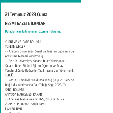
21 Temmuz 2023 Cuma
RESMİ GAZETE İLANLARI
Detaylar için ilgili konunun üzerine tıklayınız.
YÜRÜTME VE İDARE BÖLÜMÜ
YÖNETMELİKLER
–– Anadolu Üniversitesi Sanat ve Tasarım Uygulama ve
Araştırma Merkezi Yönetmeliği
–– Selçuk Üniversitesi Yabancı Diller Yüksekokulu
Yabancı Diller Bölümü Eğitim-Öğretim ve Sınav
Yönetmeliğinde Değişiklik Yapılmasına Dair Yönetmelik
TEBLİĞ
–– Zorunlu Karşılıklar Hakkında Tebliğ (Sayı: 2013/15)’de
Değişiklik Yapılmasına Dair Tebliğ (Sayı: 2023/17)
YARGI BÖLÜMÜ
ANAYASA MAHKEMESİ KARARI
–– Anayasa Mahkemesinin 16/2/2023 Tarihli ve E:
2021/27, K: 2023/26 Sayılı Kararı
İLÂN BÖLÜMÜ