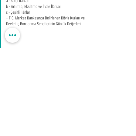
a - Yargı İlânları
b - Artırma, Eksiltme ve İhale İlânları
c - Çeşitli İlânlar
– T.C. Merkez Bankasınca Belirlenen Döviz Kurları ve
Devlet İç Borçlanma Senetlerinin Günlük Değerleri
EDUMER
MÜŞTERİ HİZMETLERİ
0850 888 24 24​
surdurulebilir.info
© Copyright
EDUMER Bir ANKAMARKO GROUP Markasıdır