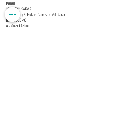
Kararı
YARGITAY KARARI
–– Yargıtay 2. Hukuk Dairesine Ait Karar
İLÂN BÖLÜMÜ
a - Yargı İlânları
b - Artırma, Eksiltme ve İhale İlânları
c - Çeşitli İlânlar
– T.C. Merkez Bankasınca Belirlenen Döviz Kurları ve
Devlet İç Borçlanma Senetlerinin Günlük Değerleri
EDUMER
MÜŞTERİ HİZMETLERİ
0850 888 24 24​
surdurulebilir.info