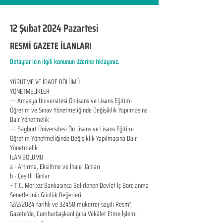
12 Şubat 2024 Pazartesi
RESMİ GAZETE İLANLARI
Detaylar için ilgili konunun üzerine tıklayınız.
YÜRÜTME VE İDARE BÖLÜMÜ
YÖNETMELİKLER
–– Amasya Üniversitesi Önlisans ve Lisans Eğitim-
Öğretim ve Sınav Yönetmeliğinde Değişiklik Yapılmasına
Dair Yönetmelik
–– Bayburt Üniversitesi Ön Lisans ve Lisans Eğitim-
Öğretim Yönetmeliğinde Değişiklik Yapılmasına Dair
Yönetmelik
İLÂN BÖLÜMÜ
a - Artırma, Eksiltme ve İhale İlânları
b - Çeşitli İlânlar
– T.C. Merkez Bankasınca Belirlenen Devlet İç Borçlanma
Senetlerinin Günlük Değerleri
12/2/2024 tarihli ve 32458 mükerrer sayılı Resmî
Gazete’de, Cumhurbaşkanlığına Vekâlet Etme İşlemi