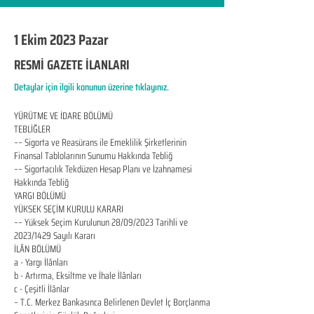
1 Ekim 2023 Pazar
RESMİ GAZETE İLANLARI
Detaylar için ilgili konunun üzerine tıklayınız.
YÜRÜTME VE İDARE BÖLÜMÜ
TEBLİĞLER
–– Sigorta ve Reasürans ile Emeklilik Şirketlerinin
Finansal Tablolarının Sunumu Hakkında Tebliğ
–– Sigortacılık Tekdüzen Hesap Planı ve İzahnamesi
Hakkında Tebliğ
YARGI BÖLÜMÜ
YÜKSEK SEÇİM KURULU KARARI
–– Yüksek Seçim Kurulunun 28/09/2023 Tarihli ve
2023/1429 Sayılı Kararı
İLÂN BÖLÜMÜ
a - Yargı İlânları
b - Artırma, Eksiltme ve İhale İlânları
c - Çeşitli İlânlar
– T.C. Merkez Bankasınca Belirlenen Devlet İç Borçlanma