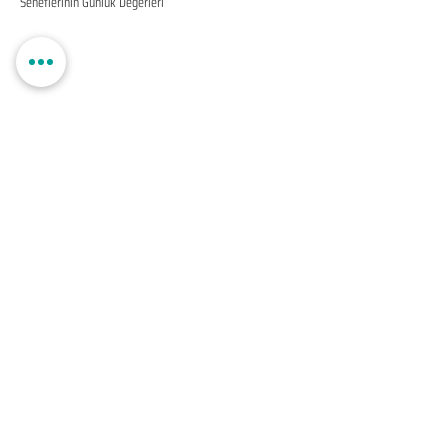
Senetlerinin Günlük Değerleri
EDUMER
MÜŞTERİ HİZMETLERİ
0850 888 24 24​
surdurulebilir.info
© Copyright
EDUMER Bir ANKAMARKO GROUP Markasıdır
EDUMER Tüm Hakları Saklıdır 2018