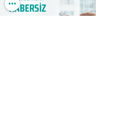
HABERSİZ
KALMAYIN​
KAYIT OLUN
EDUMER
MÜŞTERİ HİZMETLERİ
0850 888 24 24​
surdurulebilir.info
© Copyright