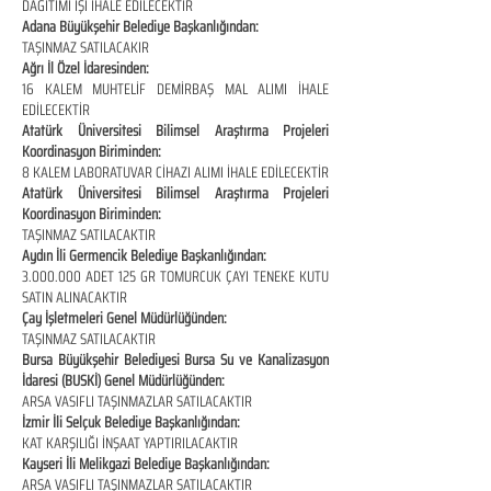
DAĞITIMI İŞİ İHALE EDİLECEKTİR
Adana Büyükşehir Belediye Başkanlığından:
TAŞINMAZ SATILACAKIR
Ağrı İl Özel İdaresinden:
16 KALEM MUHTELİF DEMİRBAŞ MAL ALIMI İHALE
EDİLECEKTİR
Atatürk Üniversitesi Bilimsel Araştırma Projeleri
Koordinasyon Biriminden:
8 KALEM LABORATUVAR CİHAZI ALIMI İHALE EDİLECEKTİR
Atatürk Üniversitesi Bilimsel Araştırma Projeleri
Koordinasyon Biriminden:
TAŞINMAZ SATILACAKTIR
Aydın İli Germencik Belediye Başkanlığından:
3.000.000
ADET 125 GR TOMURCUK ÇAYI TENEKE KUTU
SATIN ALINACAKTIR
Çay İşletmeleri Genel Müdürlüğünden:
TAŞINMAZ SATILACAKTIR
Bursa Büyükşehir Belediyesi Bursa Su ve Kanalizasyon
İdaresi (BUSKİ) Genel Müdürlüğünden:
ARSA VASIFLI TAŞINMAZLAR SATILACAKTIR
İzmir İli Selçuk Belediye Başkanlığından:
KAT KARŞILIĞI İNŞAAT YAPTIRILACAKTIR
Kayseri İli Melikgazi Belediye Başkanlığından:
ARSA VASIFLI TAŞINMAZLAR SATILACAKTIR