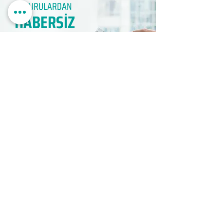
DUYURULARDAN
HABERSİZ
KALMAYIN​
KAYIT OLUN
EDUMER
MÜŞTERİ HİZMETLERİ
0850 888 24 24​
surdurulebilir.info