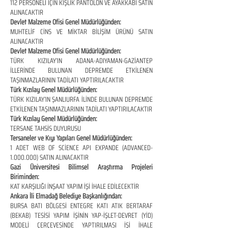
112 PERSONELİ İÇİN KIŞLIK PANTOLON VE AYAKKABI SATIN
ALINACAKTIR
Devlet Malzeme Ofisi Genel Müdürlüğünden:
MUHTELİF CİNS VE MİKTAR BİLİŞİM ÜRÜNÜ SATIN
ALINACAKTIR
Devlet Malzeme Ofisi Genel Müdürlüğünden:
TÜRK KIZILAY’IN ADANA-ADIYAMAN-GAZİANTEP
İLLERİNDE BULUNAN DEPREMDE ETKİLENEN
TAŞINMAZLARININ TADİLATI YAPTIRILACAKTIR
Türk Kızılay Genel Müdürlüğünden:
TÜRK KIZILAY’IN ŞANLIURFA İLİNDE BULUNAN DEPREMDE
ETKİLENEN TAŞINMAZLARININ TADİLATI YAPTIRILACAKTIR
Türk Kızılay Genel Müdürlüğünden:
TERSANE TAHSİS DUYURUSU
Tersaneler ve Kıyı Yapıları Genel Müdürlüğünden:
1 ADET WEB OF SCİENCE API EXPANDE (ADVANCED-
1.000.000) SATIN ALINACAKTIR
Gazi Üniversitesi Bilimsel Araştırma Projeleri
Biriminden:
KAT KARŞILIĞI İNŞAAT YAPIM İŞİ İHALE EDİLECEKTİR
Ankara İli Elmadağ Belediye Başkanlığından:
BURSA BATI BÖLGESİ ENTEGRE KATI ATIK BERTARAF
(BEKAB) TESİSİ YAPIM İŞİNİN YAP-İŞLET-DEVRET (YİD)
MODELİ ÇERÇEVESİNDE YAPTIRILMASI İŞİ İHALE