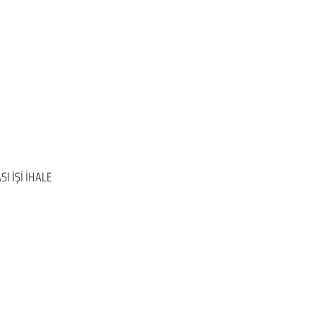
I İŞİ İHALE