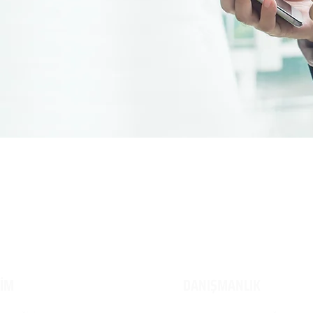
TİM
DANIŞMANLIK