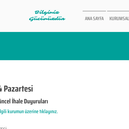
Bilginiz
ANA SAYFA
KURUMSAL
Gücünüzdür
4 Pazartesi
ncel İhale Duyuruları
ilgili kurumun üzerine tıklayınız.