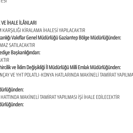
TESİ
 VE İHALE İLÂNLARI
 KARŞILIĞI KİRALAMA İHALESİ YAPILACAKTIR
kanlığı Vakıflar Genel Müdürlüğü Gaziantep Bölge Müdürlüğünden:
NMAZ SATILACAKTIR
lediye Başkanlığından:
AKTIR
ircilik ve İklim Değişikliği İl Müdürlüğü Milli Emlak Müdürlüğünden:
AY VE YHT POLATLI-KONYA HATLARINDA MAKİNELİ TAMİRAT YAPILMAS
dürlüğünden:
HATTINDA MAKİNELİ TAMİRAT YAPILMASI İŞİ İHALE EDİLECEKTİR
dürlüğünden: