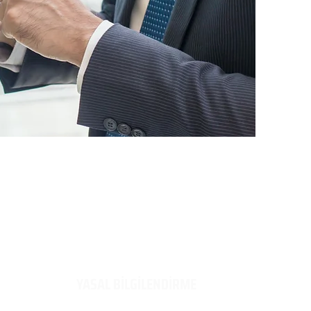
​YASAL BİLGİLENDİRME