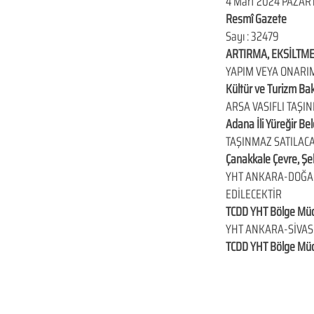
4 Mart 2024 PAZAR
Resmî Gazete
Sayı : 32479
ARTIRMA, EKSİLTME
YAPIM VEYA ONARIM
Kültür ve Turizm Ba
ARSA VASIFLI TAŞI
Adana İli Yüreğir Be
TAŞINMAZ SATILAC
Çanakkale Çevre, Şeh
YHT ANKARA-DOĞANÇ
EDİLECEKTİR
TCDD YHT Bölge Mü
YHT ANKARA-SİVAS 
TCDD YHT Bölge Mü