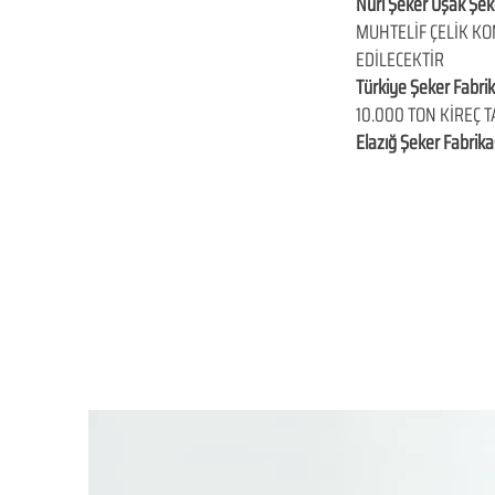
Nuri Şeker Uşak Şek
MUHTELİF ÇELİK KO
EDİLECEKTİR
Türkiye Şeker Fabri
10.000 TON KİREÇ T
Elazığ Şeker Fabrik