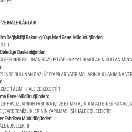
ARTESİ
 VE İHALE İLÂNLARI
İklim Değişikliği Bakanlığı Yapı İşleri Genel Müdürlüğünden:
AKTIR
n Belediye Başkanlığından:
LGESİ’NDE BULUNAN BAZI ÜSTYAPILAR YATIRIMCILARIN KULLANIMINA
n:
Sİ’NDE BULUNAN BAZI ÜSTYAPILAR YATIRIMCILARIN KULLANIMINA VER
n:
ZMETİ ALIMI İHALE EDİLECEKTİR
ama Genel Müdürlüğünden:
İF HAVUZLARININ FABRİKA İÇİ VE ETRAFI AÇIK-KAPALI GİDER KANALL
 ÇEVRE TEMİZLİKLERİNİN YAPILMASI İŞİ İHALE EDİLECEKTİR
er Fabrikası Müdürlüğünden:
HALE EDİLECEKTİR