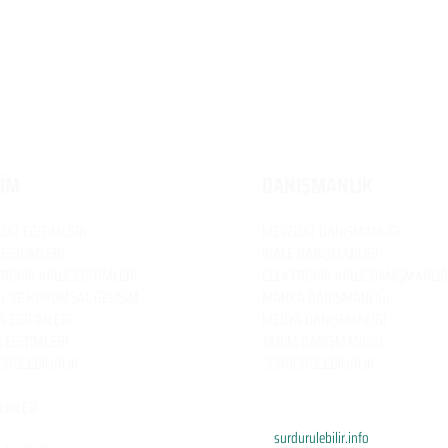
TİM
DANIŞMANLIK
UAT
EĞİTİMLERİ
MEVZUAT
DANIŞMANLIĞI
 EĞİTİMLERİ
İHALE DANIŞMANLIĞI
RONİK İHALE EĞİTİMLERİ
ELEKTRONİK İHALE DANIŞMANLIĞ
EL VE KURUMSAL GELİŞİM
MARKA DANIŞMANLIĞI
 EĞİTİMLERİ
MEDYA DANIŞMANLIĞI
 EĞİTİMLERİ
TARIM DANIŞMANLIĞI
RÜLEBİLİRLİK
SÜRDÜRÜLEBİLİRLİK
LİKLER
surdurulebilir.info