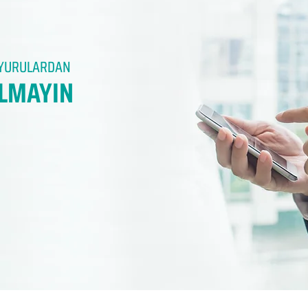
DUYURULARDAN
LMAYIN​