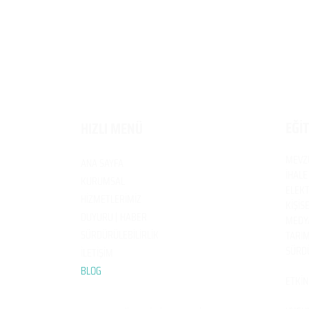
EĞİ
HIZLI MENÜ
MEVZ
ANA SAYFA
İHALE
KURUMSAL
ELEKT
HİZMETLERİMİZ
KİŞİS
DUYURU | HABER
MEDYA
SÜRDÜRÜLEBİLİRLİK
TARIM
SÜRDÜ
İLETİŞİM
BL
OG
ETKİN