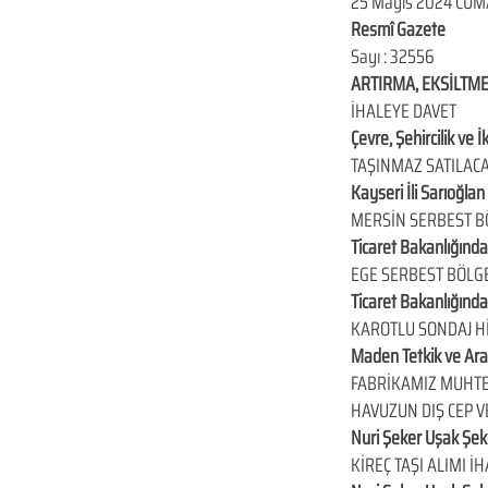
25 Mayıs 2024 CUM
Resmî Gazete
Sayı : 32556
ARTIRMA, EKSİLTME
İHALEYE DAVET
Çevre, Şehircilik ve 
TAŞINMAZ SATILAC
Kayseri İli Sarıoğla
MERSİN SERBEST BÖ
Ticaret Bakanlığında
EGE SERBEST BÖLGE
Ticaret Bakanlığında
KAROTLU SONDAJ Hİ
Maden Tetkik ve Ar
FABRİKAMIZ MUHTEL
HAVUZUN DIŞ CEP VE
Nuri Şeker Uşak Şek
KİREÇ TAŞI ALIMI İ