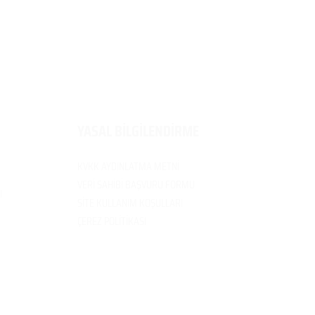
​YASAL BİLGİLENDİRME
KVKK AYDINLATMA METNİ
VERİ SAH
İBİ BAŞVURU FORMU
I
SİTE KULLANIM
KOŞULLARI
ÇEREZ POLİTİK
ASI
EDUMER Bir ANKAMARKO GROUP
Markasıdır