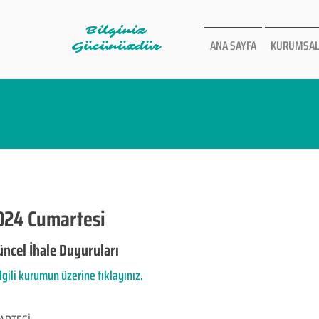
Bilginiz
ANA SAYFA
KURUMSAL
Gücünüzdür
024 Cumartesi
ncel İhale Duyuruları
ilgili kurumun üzerine tıklayınız.